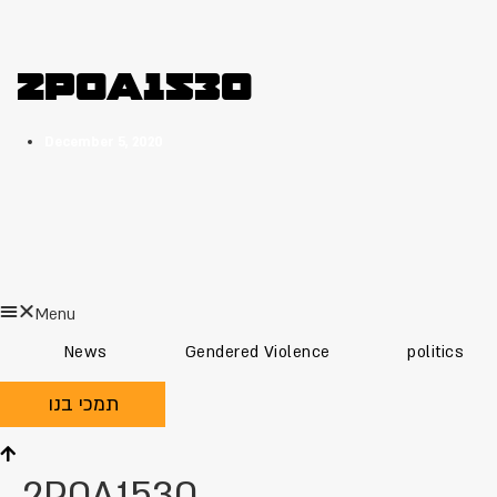
2P0A1530
December 5, 2020
Menu
News
Gendered Violence
politics
תמכי בנו
2P0A1530