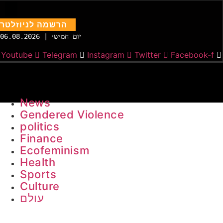
הרשמה לניוזלטר
יום חמישי | 06.08.2026
Youtube
Telegram
Instagram
Twitter
Facebook-f
News
Gendered Violence
politics
Finance
Ecofeminism
Health
Sports
Culture
עולם