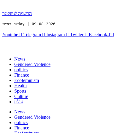
הרשמה לניוזלטר
יום ראשוןday | 09.08.2026
Youtube
Telegram
Instagram
Twitter
Facebook-f
News
Gendered Violence
politics
Finance
Ecofeminism
Health
Sports
Culture
עולם
News
Gendered Violence
politics
Finance