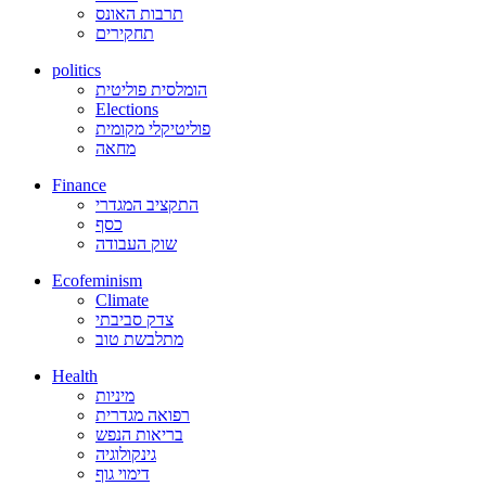
תרבות האונס
תחקירים
politics
הומלסית פוליטית
Elections
פוליטיקלי מקומית
מחאה
Finance
התקציב המגדרי
כסף
שוק העבודה
Ecofeminism
Climate
צדק סביבתי
מתלבשת טוב
Health
מיניות
רפואה מגדרית
בריאות הנפש
גינקולוגיה
דימוי גוף