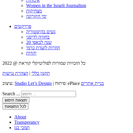
אימהות
Women in the Israeli Journalism
מצחיקות
ימי הקורונה
פרויקטים
נשים בהיסטוריה
בחזרה לדיסני
20 שנה לבאפי
חוזרות לועדת כרמי
יהדות
כל הזכויות שמורות לפוליטיקלי קוראת @ 2022
תקנון כללי
|
הצהרת נגישות
בניית אתרים
| פיתוח: ePlace
Studio Let’s Design
עיצוב:
Search ...
תוצאות חיפוש
לכל התוצאות
About
Transperancy
תמכי בנו