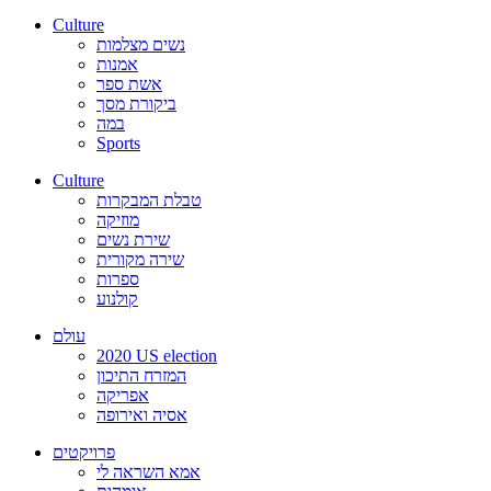
Culture
נשים מצלמות
אמנות
אשת ספר
ביקורת מסך
במה
Sports
Culture
טבלת המבקרות
מוזיקה
שירת נשים
שירה מקורית
ספרות
קולנוע
עולם
2020 US election
המזרח התיכון
אפריקה
אסיה ואירופה
פרויקטים
אמא השראה לי