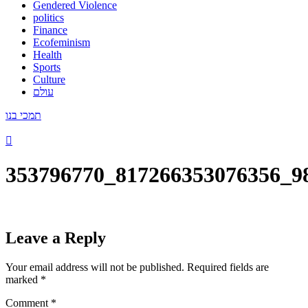
Gendered Violence
politics
Finance
Ecofeminism
Health
Sports
Culture
עולם
תמכי בנו
353796770_817266353076356_9
Leave a Reply
Your email address will not be published.
Required fields are
marked
*
Comment
*