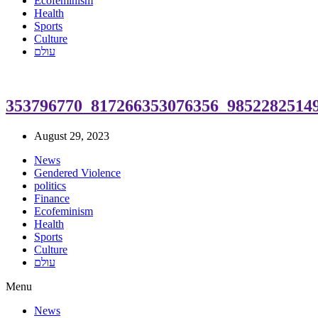
Ecofeminism
Health
Sports
Culture
עולם
353796770_817266353076356_9852282514
August 29, 2023
News
Gendered Violence
politics
Finance
Ecofeminism
Health
Sports
Culture
עולם
Menu
News