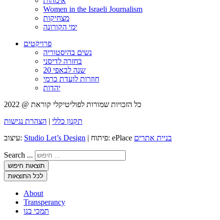
אימהות
Women in the Israeli Journalism
מצחיקות
ימי הקורונה
פרויקטים
נשים בהיסטוריה
בחזרה לדיסני
20 שנה לבאפי
חוזרות לועדת כרמי
יהדות
כל הזכויות שמורות לפוליטיקלי קוראת @ 2022
תקנון כללי
|
הצהרת נגישות
בניית אתרים
| פיתוח: ePlace
Studio Let’s Design
עיצוב:
Search ...
תוצאות חיפוש
לכל התוצאות
About
Transperancy
תמכי בנו