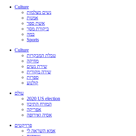
Culture
נשים מצלמות
אמנות
אשת ספר
ביקורת מסך
במה
Sports
Culture
טבלת המבקרות
מוזיקה
שירת נשים
שירה מקורית
ספרות
קולנוע
עולם
2020 US election
המזרח התיכון
אפריקה
אסיה ואירופה
פרויקטים
אמא השראה לי