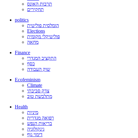
תרבות האונס
תחקירים
politics
הומלסית פוליטית
Elections
פוליטיקלי מקומית
מחאה
Finance
התקציב המגדרי
כסף
שוק העבודה
Ecofeminism
Climate
צדק סביבתי
מתלבשת טוב
Health
מיניות
רפואה מגדרית
בריאות הנפש
גינקולוגיה
דימוי גוף