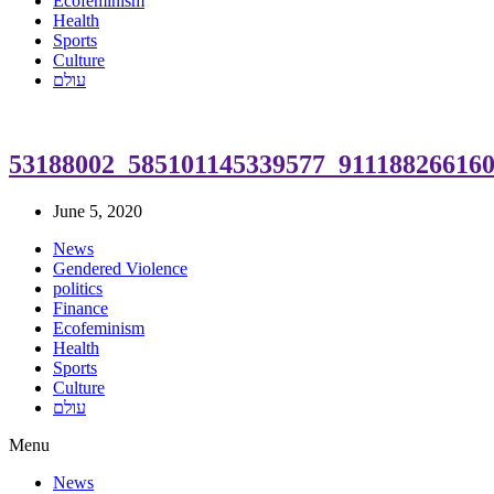
Ecofeminism
Health
Sports
Culture
עולם
53188002_585101145339577_91118826616
June 5, 2020
News
Gendered Violence
politics
Finance
Ecofeminism
Health
Sports
Culture
עולם
Menu
News