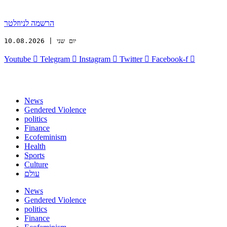
הרשמה לניוזלטר
יום שני | 10.08.2026
Youtube
Telegram
Instagram
Twitter
Facebook-f
News
Gendered Violence
politics
Finance
Ecofeminism
Health
Sports
Culture
עולם
News
Gendered Violence
politics
Finance