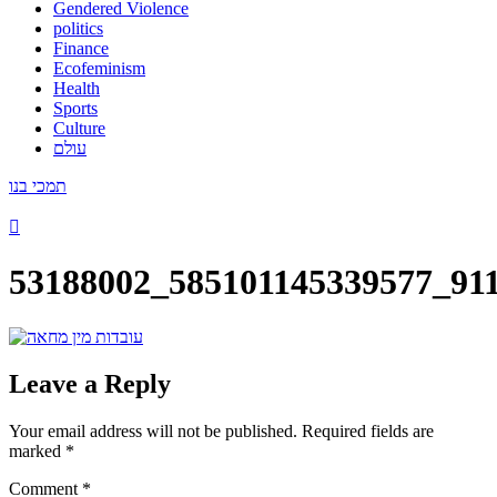
Gendered Violence
politics
Finance
Ecofeminism
Health
Sports
Culture
עולם
תמכי בנו
53188002_585101145339577_91
Leave a Reply
Your email address will not be published.
Required fields are
marked
*
Comment
*