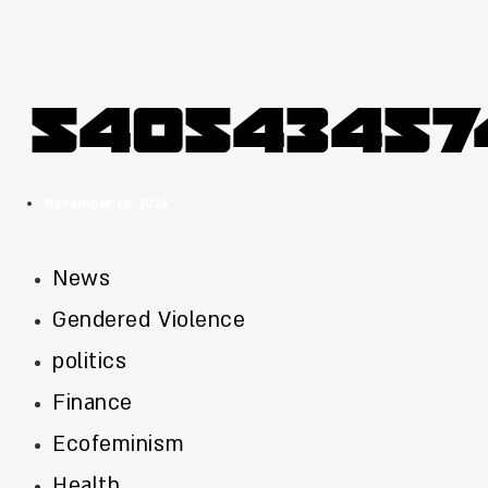
540543457
November 16, 2024
News
Gendered Violence
politics
Finance
Ecofeminism
Health