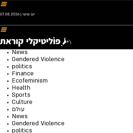
יום שישי | 07.08.2026
News
Gendered Violence
politics
Finance
Ecofeminism
Health
Sports
Culture
עולם
News
Gendered Violence
politics