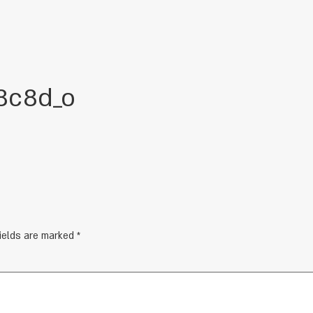
8c8d_o
fields are marked
*