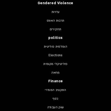
Gendered Violence
עדויות
תרבות האונס
תחקירים
politics
הומלסית פוליטית
Elections
פוליטיקלי מקומית
מחאה
Finance
התקציב המגדרי
כסף
שוק העבודה