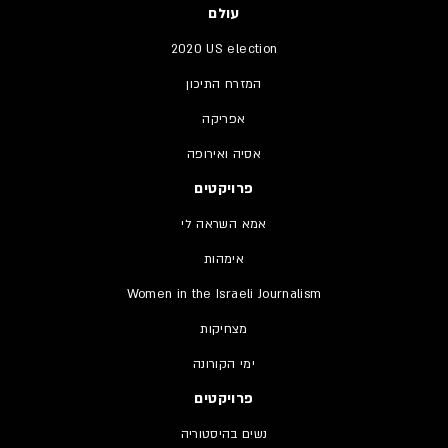
עולם
2020 US election
המזרח התיכון
אפריקה
אסיה ואירופה
פרויקטים
אמא השראה לי
אימהות
Women in the Israeli Journalism
מצחיקות
ימי הקורונה
פרויקטים
נשים בהיסטוריה