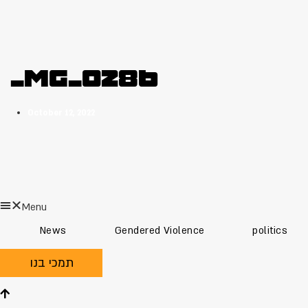
_MG_0286
October 12, 2022
Menu
News
Gendered Violence
politics
תמכי בנו