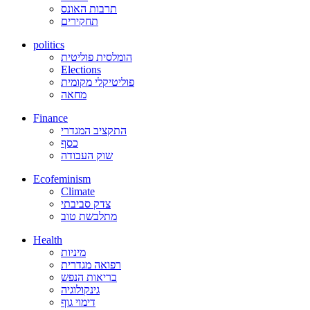
תרבות האונס
תחקירים
politics
הומלסית פוליטית
Elections
פוליטיקלי מקומית
מחאה
Finance
התקציב המגדרי
כסף
שוק העבודה
Ecofeminism
Climate
צדק סביבתי
מתלבשת טוב
Health
מיניות
רפואה מגדרית
בריאות הנפש
גינקולוגיה
דימוי גוף