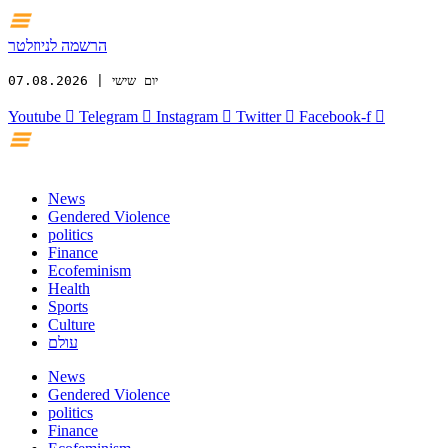
הרשמה לניוזלטר
יום שישי | 07.08.2026
Youtube
Telegram
Instagram
Twitter
Facebook-f
News
Gendered Violence
politics
Finance
Ecofeminism
Health
Sports
Culture
עולם
News
Gendered Violence
politics
Finance