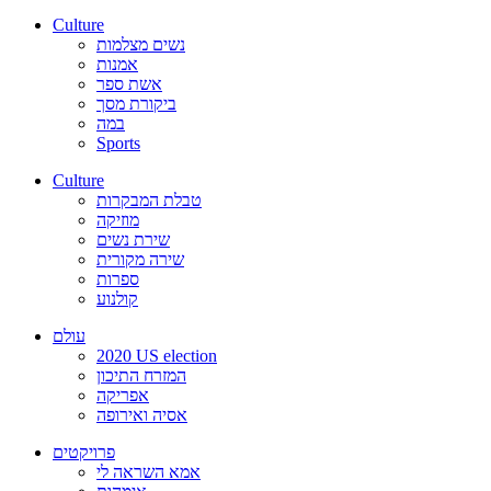
Culture
נשים מצלמות
אמנות
אשת ספר
ביקורת מסך
במה
Sports
Culture
טבלת המבקרות
מוזיקה
שירת נשים
שירה מקורית
ספרות
קולנוע
עולם
2020 US election
המזרח התיכון
אפריקה
אסיה ואירופה
פרויקטים
אמא השראה לי