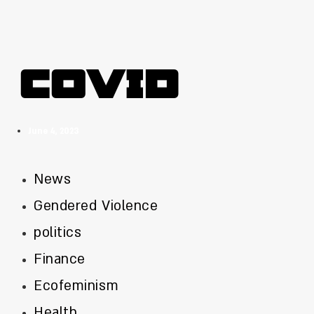
COVID
June 4, 2023
News
Gendered Violence
politics
Finance
Ecofeminism
Health