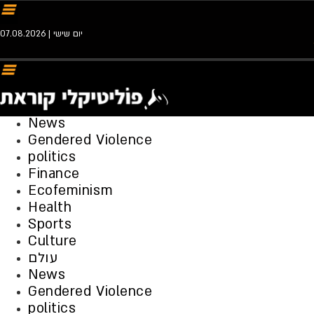
יום שישי | 07.08.2026
News
Gendered Violence
politics
Finance
Ecofeminism
Health
Sports
Culture
עולם
News
Gendered Violence
politics