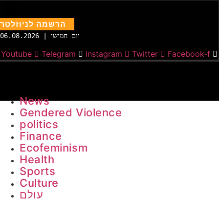
הרשמה לניוזלטר
יום חמישי | 06.08.2026
Youtube
Telegram
Instagram
Twitter
Facebook-f
News
Gendered Violence
politics
Finance
Ecofeminism
Health
Sports
Culture
עולם