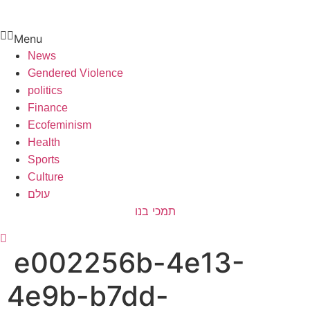
Menu
News
Gendered Violence
politics
Finance
Ecofeminism
Health
Sports
Culture
עולם
תמכי בנו
e002256b-4e13-
4e9b-b7dd-