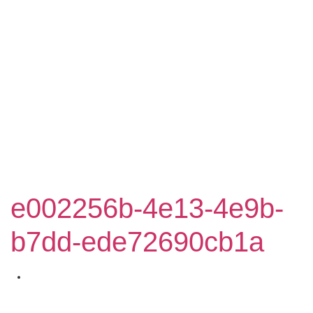
e002256b-4e13-4e9b-
b7dd-ede72690cb1a
July 19, 2023