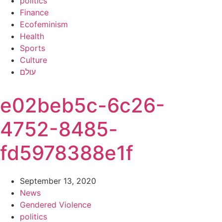
politics
Finance
Ecofeminism
Health
Sports
Culture
עולם
e02beb5c-6c26-
4752-8485-
fd5978388e1f
September 13, 2020
News
Gendered Violence
politics