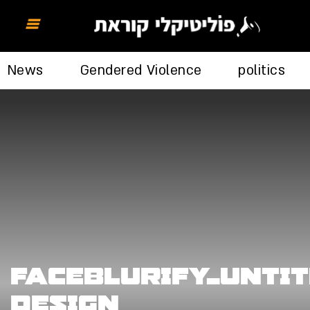
News
Gendered Violence
politics
FaceBlurify_Unti
design