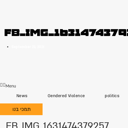
FB_IMG_1631474379
September 22, 2021
Menu
News
Gendered Violence
politics
תמכי בנו
FB_IMG_1631474379257