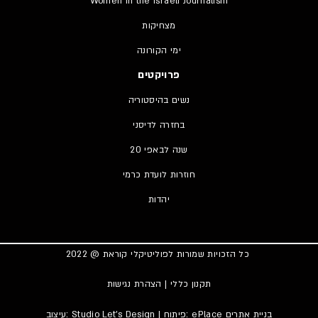
Women in the Israeli Journalism
מצחיקות
ימי הקורונה
פרויקטים
נשים בהיסטוריה
בחזרה לדיסני
20 שנה לבאפי
חוזרות לועדת כרמי
יהדות
כל הזכויות שמורות לפוליטיקלי קוראת @ 2022
תקנון כללי
|
הצהרת נגישות
בניית אתרים
| פיתוח: ePlace
Studio Let’s Design
עיצוב: