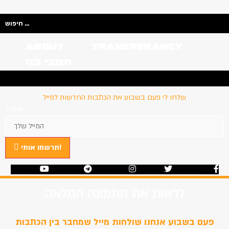
Search
...
About
Transperancy
תמכי בנו
בנו
Transperancy
About
שלחו לי פעם בשבוע את הכתבות החדשות למייל
אימייל
תרשמו אותי!
Youtube
Telegram
Instagram
Twitter
Facebook-f
לראות את התמונה המלאה
פעם בשבוע אנחנו שולחות מייל שמחבר בין הכתבות