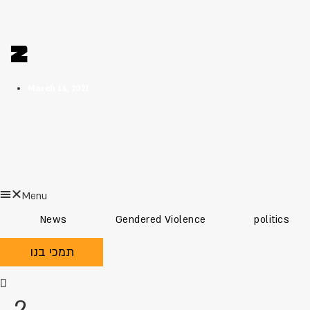
2
March 14, 2021
Menu
News
Gendered Violence
politics
תמכי בנו
2