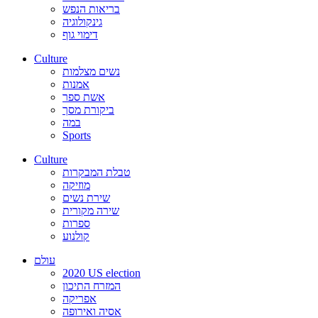
בריאות הנפש
גינקולוגיה
דימוי גוף
Culture
נשים מצלמות
אמנות
אשת ספר
ביקורת מסך
במה
Sports
Culture
טבלת המבקרות
מוזיקה
שירת נשים
שירה מקורית
ספרות
קולנוע
עולם
2020 US election
המזרח התיכון
אפריקה
אסיה ואירופה