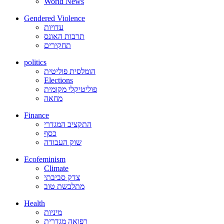
World News
Gendered Violence
עדויות
תרבות האונס
תחקירים
politics
הומלסית פוליטית
Elections
פוליטיקלי מקומית
מחאה
Finance
התקציב המגדרי
כסף
שוק העבודה
Ecofeminism
Climate
צדק סביבתי
מתלבשת טוב
Health
מיניות
רפואה מגדרית