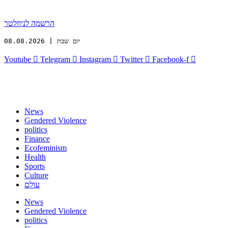
הרשמה לניוזלטר
יום שבת | 08.08.2026
Youtube
Telegram
Instagram
Twitter
Facebook-f
News
Gendered Violence
politics
Finance
Ecofeminism
Health
Sports
Culture
עולם
News
Gendered Violence
politics