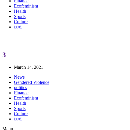
Finance
Ecofeminism
Health
Sports
Culture
עולם
3
March 14, 2021
News
Gendered Violence
politics
Finance
Ecofeminism
Health
Sports
Culture
עולם
Menu