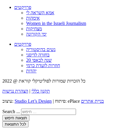
פרויקטים
אמא השראה לי
אימהות
Women in the Israeli Journalism
מצחיקות
ימי הקורונה
פרויקטים
נשים בהיסטוריה
בחזרה לדיסני
20 שנה לבאפי
חוזרות לועדת כרמי
יהדות
כל הזכויות שמורות לפוליטיקלי קוראת @ 2022
תקנון כללי
|
הצהרת נגישות
בניית אתרים
| פיתוח: ePlace
Studio Let’s Design
עיצוב:
Search ...
תוצאות חיפוש
לכל התוצאות