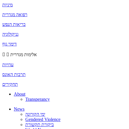
מיניות
רפואה מגדרית
בריאות הנפש
גניקולוגיה
דימוי גוף
אלימות מגדרית
עדויות
תרבות האונס
תחקירים
About
Transperancy
News
ימי הקורונה
Gendered Violence
ביקורת תקשורת