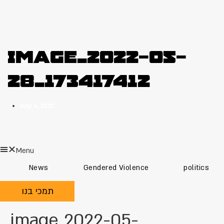
image_2022-05-
28_173417412
July 4, 2022
Menu
News
Gendered Violence
politics
תמכי בנו
image_2022-05-