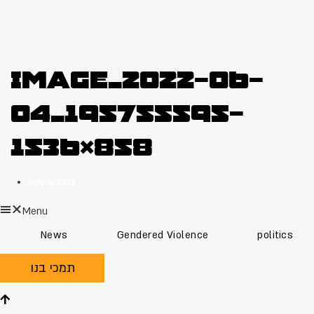
image_2022-06-
04_195755595-
1536×858
July 4, 2022
Menu
News
Gendered Violence
politics
תמכי בנו