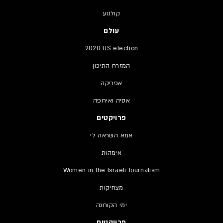
קולנוע
עולם
2020 US election
המזרח התיכון
אפריקה
אסיה ואירופה
פרויקטים
אמא השראה לי
אימהות
Women in the Israeli Journalism
מצחיקות
ימי הקורונה
פרויקטים