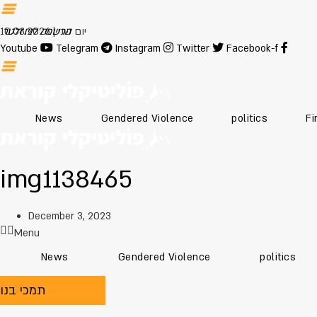
יום שני | 10.08.2026
הרשמה לניוזלטר
Youtube
Telegram
Instagram
Twitter
Facebook-f
News
Gendered Violence
politics
Fi
img1138465
December 3, 2023
Menu
News
Gendered Violence
politics
תמכי בנו