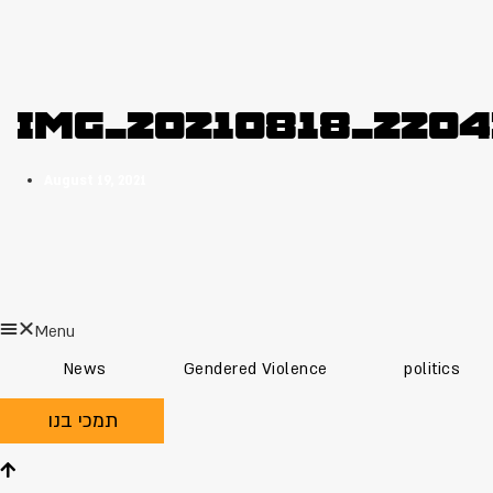
IMG_20210818_2204
August 19, 2021
Menu
News
Gendered Violence
politics
תמכי בנו