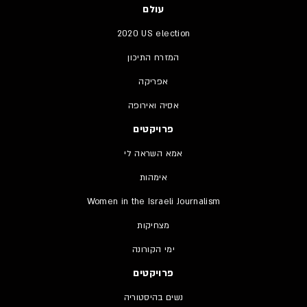
עולם
2020 US election
המזרח התיכון
אפריקה
אסיה ואירופה
פרויקטים
אמא השראה לי
אימהות
Women in the Israeli Journalism
מצחיקות
ימי הקורונה
פרויקטים
נשים בהיסטוריה