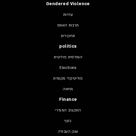
Gendered Violence
עדויות
תרבות האונס
תחקירים
politics
הומלסית פוליטית
Elections
פוליטיקלי מקומית
מחאה
Finance
התקציב המגדרי
כסף
שוק העבודה