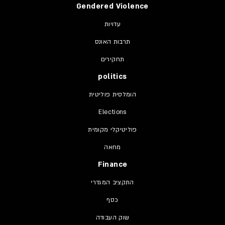
Gendered Violence
עדויות
תרבות האונס
תחקירים
politics
הומלסית פוליטית
Elections
פוליטיקלי מקומית
מחאה
Finance
התקציב המגדרי
כסף
שוק העבודה