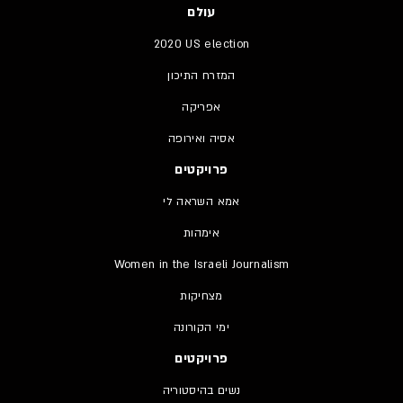
עולם
2020 US election
המזרח התיכון
אפריקה
אסיה ואירופה
פרויקטים
אמא השראה לי
אימהות
Women in the Israeli Journalism
מצחיקות
ימי הקורונה
פרויקטים
נשים בהיסטוריה