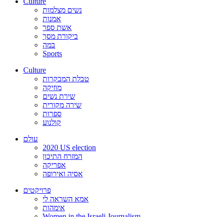
Culture
נשים מצלמות
אמנות
אשת ספר
ביקורת מסך
במה
Sports
Culture
טבלת המבקרות
מוזיקה
שירת נשים
שירה מקורית
ספרות
קולנוע
עולם
2020 US election
המזרח התיכון
אפריקה
אסיה ואירופה
פרויקטים
אמא השראה לי
אימהות
Women in the Israeli Journalism