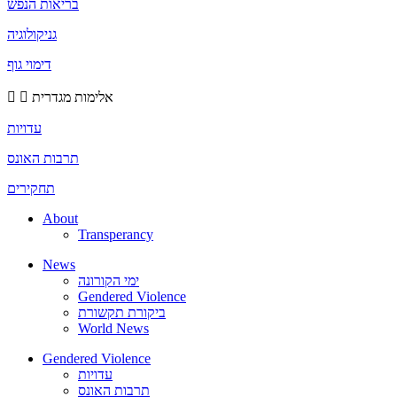
בריאות הנפש
גניקולוגיה
דימוי גוף
אלימות מגדרית
עדויות
תרבות האונס
תחקירים
About
Transperancy
News
ימי הקורונה
Gendered Violence
ביקורת תקשורת
World News
Gendered Violence
עדויות
תרבות האונס