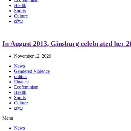
Ecofeminism
Health
Sports
Culture
עולם
In August 2013, Ginsburg celebrated her 2
November 12, 2020
News
Gendered Violence
politics
Finance
Ecofeminism
Health
Sports
Culture
עולם
Menu
News