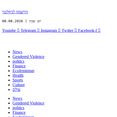
הרשמה לניוזלטר
יום שבת | 08.08.2026
Youtube
Telegram
Instagram
Twitter
Facebook-f
News
Gendered Violence
politics
Finance
Ecofeminism
Health
Sports
Culture
עולם
News
Gendered Violence
politics
Finance