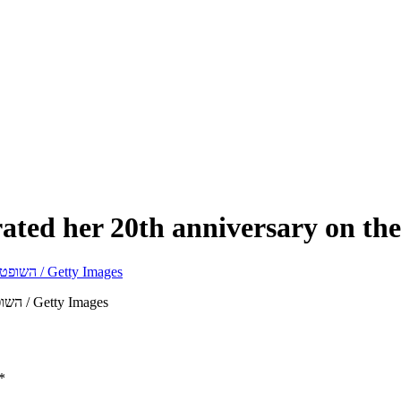
rated her 20th anniversary on th
השופטת ביידר גינסבורג ב2013: 20 שנים בבית המשפט העליון | וושינגטון פוסט / Getty Images
*