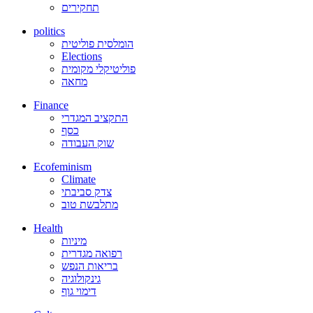
תחקירים
politics
הומלסית פוליטית
Elections
פוליטיקלי מקומית
מחאה
Finance
התקציב המגדרי
כסף
שוק העבודה
Ecofeminism
Climate
צדק סביבתי
מתלבשת טוב
Health
מיניות
רפואה מגדרית
בריאות הנפש
גינקולוגיה
דימוי גוף