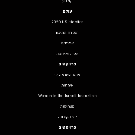
קולנוע
עולם
2020 US election
המזרח התיכון
אפריקה
אסיה ואירופה
פרויקטים
אמא השראה לי
אימהות
Women in the Israeli Journalism
מצחיקות
ימי הקורונה
פרויקטים