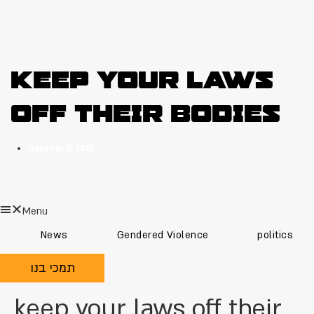
keep your laws
off their bodies
October 8, 2022
Menu
News
Gendered Violence
politics
תמכי בנו
keep your laws off their