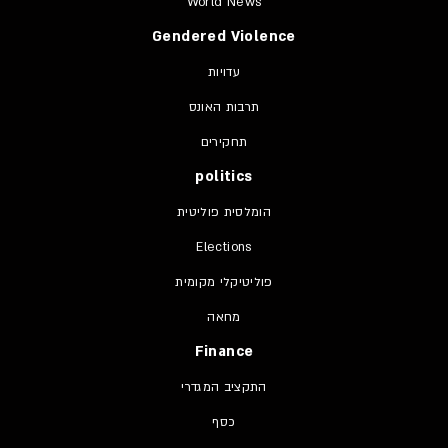
World News
Gendered Violence
עדויות
תרבות האונס
תחקירים
politics
הומלסית פוליטית
Elections
פוליטיקלי מקומית
מחאה
Finance
התקציב המגדרי
כסף