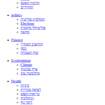
תרבות האונס
תחקירים
politics
הומלסית פוליטית
Elections
פוליטיקלי מקומית
מחאה
Finance
התקציב המגדרי
כסף
שוק העבודה
Ecofeminism
Climate
צדק סביבתי
מתלבשת טוב
Health
מיניות
רפואה מגדרית
בריאות הנפש
גינקולוגיה
דימוי גוף