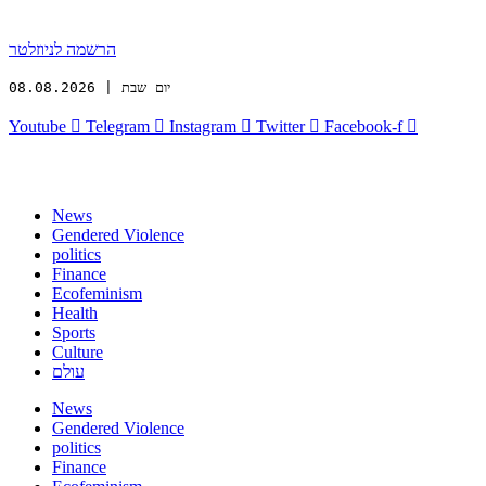
הרשמה לניוזלטר
יום שבת | 08.08.2026
Youtube
Telegram
Instagram
Twitter
Facebook-f
News
Gendered Violence
politics
Finance
Ecofeminism
Health
Sports
Culture
עולם
News
Gendered Violence
politics
Finance