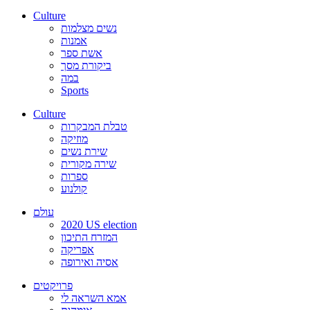
Culture
נשים מצלמות
אמנות
אשת ספר
ביקורת מסך
במה
Sports
Culture
טבלת המבקרות
מוזיקה
שירת נשים
שירה מקורית
ספרות
קולנוע
עולם
2020 US election
המזרח התיכון
אפריקה
אסיה ואירופה
פרויקטים
אמא השראה לי