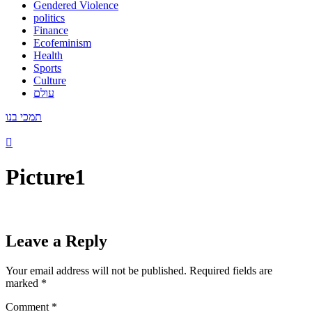
Gendered Violence
politics
Finance
Ecofeminism
Health
Sports
Culture
עולם
תמכי בנו
Picture1
Leave a Reply
Your email address will not be published.
Required fields are
marked
*
Comment
*