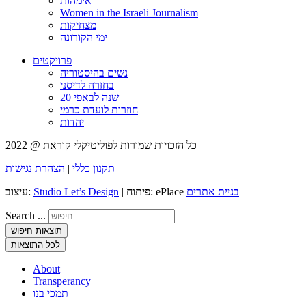
אימהות
Women in the Israeli Journalism
מצחיקות
ימי הקורונה
פרויקטים
נשים בהיסטוריה
בחזרה לדיסני
20 שנה לבאפי
חוזרות לועדת כרמי
יהדות
כל הזכויות שמורות לפוליטיקלי קוראת @ 2022
תקנון כללי
|
הצהרת נגישות
בניית אתרים
| פיתוח: ePlace
Studio Let’s Design
עיצוב:
Search ...
תוצאות חיפוש
לכל התוצאות
About
Transperancy
תמכי בנו