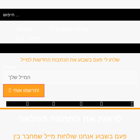
Search
...
About
Transperancy
תמכי בנו
תמכי בנו
Transperancy
About
שלחו לי פעם בשבוע את הכתבות החדשות למייל
אימייל
תרשמו אותי!
Youtube
Telegram
Instagram
Twitter
Facebook-f
לראות את התמונה המלאה
פעם בשבוע אנחנו שולחות מייל שמחבר בין