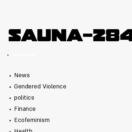
sauna-284
June 23, 2020
News
Gendered Violence
politics
Finance
Ecofeminism
Health