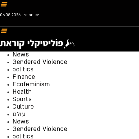
יום חמישי | 06.08.2026
News
Gendered Violence
politics
Finance
Ecofeminism
Health
Sports
Culture
עולם
News
Gendered Violence
politics