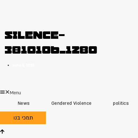
silence-
3810106_1280
June 5, 2020
Menu
News
Gendered Violence
politics
תמכי בנו