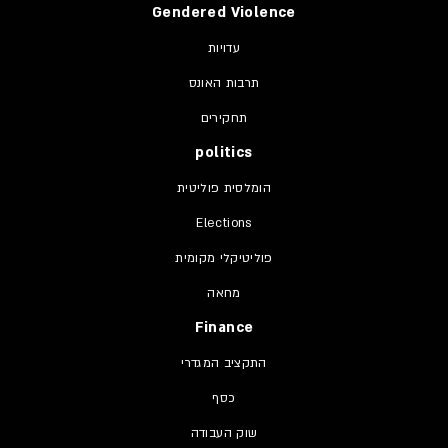
Gendered Violence
עדויות
תרבות האונס
תחקירים
politics
הומלסית פוליטית
Elections
פוליטיקלי מקומית
מחאה
Finance
התקציב המגדרי
כסף
שוק העבודה