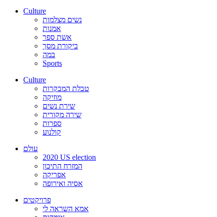
Culture
נשים מצלמות
אמנות
אשת ספר
ביקורת מסך
במה
Sports
Culture
טבלת המבקרות
מוזיקה
שירת נשים
שירה מקורית
ספרות
קולנוע
עולם
2020 US election
המזרח התיכון
אפריקה
אסיה ואירופה
פרויקטים
אמא השראה לי