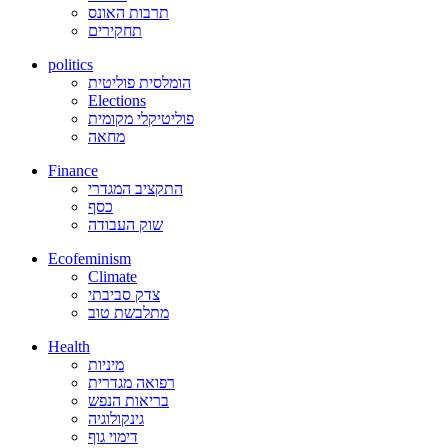
תרבות האונס
תחקירים
politics
הומלסית פוליטית
Elections
פוליטיקלי מקומית
מחאה
Finance
התקציב המגדרי
כסף
שוק העבודה
Ecofeminism
Climate
צדק סביבתי
מתלבשת טוב
Health
מיניות
רפואה מגדרית
בריאות הנפש
גינקולוגיה
דימוי גוף