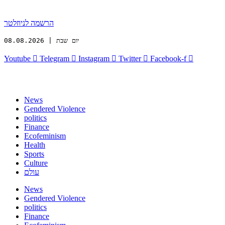
הרשמה לניוזלטר
יום שבת | 08.08.2026
Youtube
Telegram
Instagram
Twitter
Facebook-f
News
Gendered Violence
politics
Finance
Ecofeminism
Health
Sports
Culture
עולם
News
Gendered Violence
politics
Finance