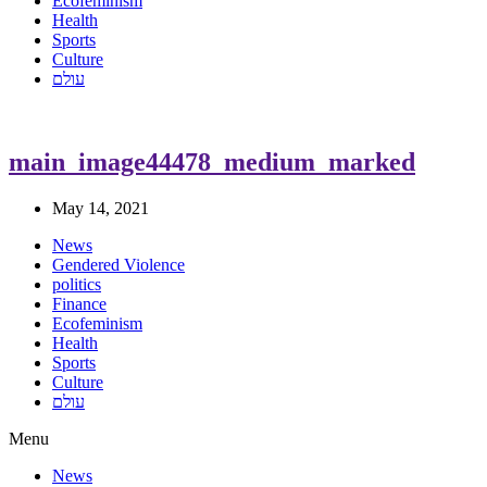
Ecofeminism
Health
Sports
Culture
עולם
main_image44478_medium_marked
May 14, 2021
News
Gendered Violence
politics
Finance
Ecofeminism
Health
Sports
Culture
עולם
Menu
News