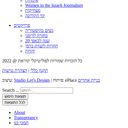
אימהות
Women in the Israeli Journalism
מצחיקות
ימי הקורונה
פרויקטים
נשים בהיסטוריה
בחזרה לדיסני
20 שנה לבאפי
חוזרות לועדת כרמי
יהדות
כל הזכויות שמורות לפוליטיקלי קוראת @ 2022
תקנון כללי
|
הצהרת נגישות
בניית אתרים
| פיתוח: ePlace
Studio Let’s Design
עיצוב:
Search ...
תוצאות חיפוש
לכל התוצאות
About
Transperancy
תמכי בנו