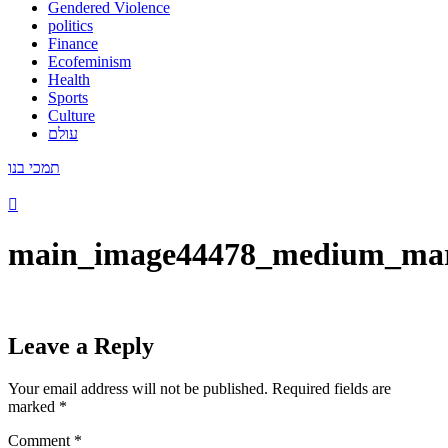
Gendered Violence
politics
Finance
Ecofeminism
Health
Sports
Culture
עולם
תמכי בנו
main_image44478_medium_ma
Leave a Reply
Your email address will not be published.
Required fields are
marked
*
Comment
*