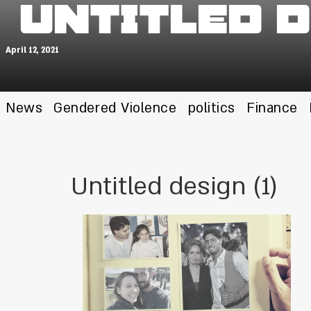
Untitled d
April 12, 2021
News
Gendered Violence
politics
Finance
Untitled design (1)