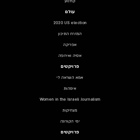
קולנוע
עולם
2020 US election
המזרח התיכון
אפריקה
אסיה ואירופה
פרויקטים
אמא השראה לי
אימהות
Women in the Israeli Journalism
מצחיקות
ימי הקורונה
פרויקטים