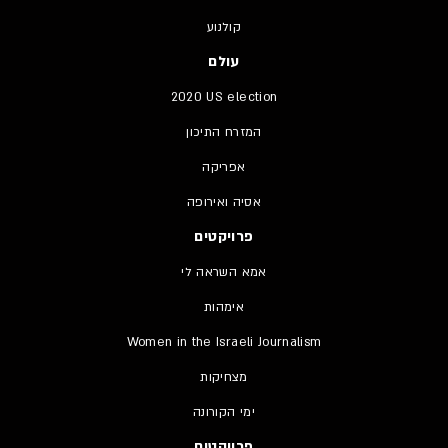
קולנוע
עולם
2020 US election
המזרח התיכון
אפריקה
אסיה ואירופה
פרויקטים
אמא השראה לי
אימהות
Women in the Israeli Journalism
מצחיקות
ימי הקורונה
פרויקטים