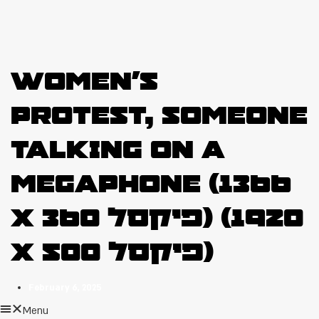
Women’s
protest, someone
talking on a
megaphone (1366
x 360 פיקסל) (1920
x 500 פיקסל)
February 6, 2025
Menu