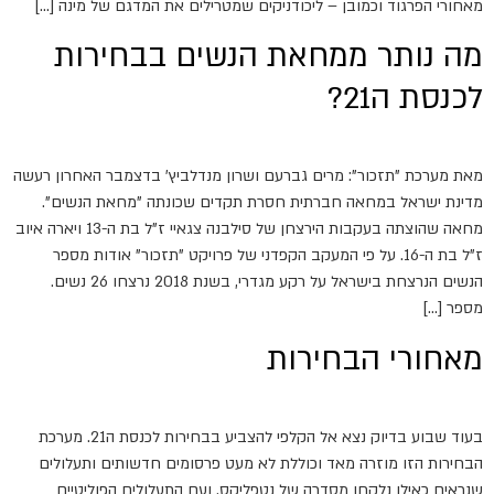
מאחורי הפרגוד וכמובן – ליכודניקים שמטרילים את המדגם של מינה […]
מה נותר ממחאת הנשים בבחירות
לכנסת ה21?
מאת מערכת "תזכור": מרים גברעם ושרון מנדלביץ' בדצמבר האחרון רעשה
מדינת ישראל במחאה חברתית חסרת תקדים שכונתה "מחאת הנשים".
מחאה שהוצתה בעקבות הירצחן של סילבנה צגאיי ז"ל בת ה-13 ויארה איוב
ז"ל בת ה-16. על פי המעקב הקפדני של פרויקט "תזכור" אודות מספר
הנשים הנרצחת בישראל על רקע מגדרי, בשנת 2018 נרצחו 26 נשים.
מספר […]
מאחורי הבחירות
בעוד שבוע בדיוק נצא אל הקלפי להצביע בבחירות לכנסת ה21. מערכת
הבחירות הזו מוזרה מאד וכוללת לא מעט פרסומים חדשותים ותעלולים
שנראים כאילו נלקחו מסדרה של נטפליקס. ועם התעלולים הפוליטיים