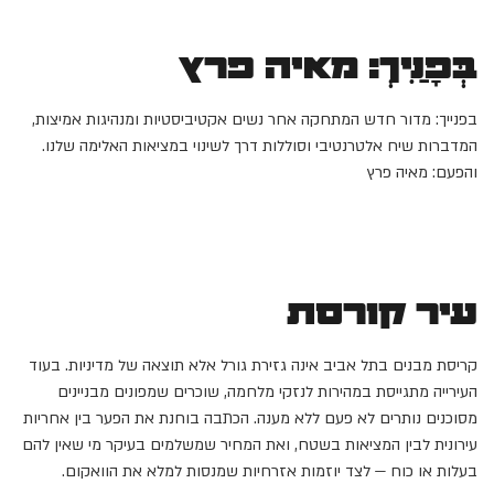
בְּפָנַיִךְ: מאיה פרץ
בפנייך: מדור חדש המתחקה אחר נשים אקטיביסטיות ומנהיגות אמיצות,
המדברות שיח אלטרנטיבי וסוללות דרך לשינוי במציאות האלימה שלנו.
והפעם: מאיה פרץ
עיר קורסת
קריסת מבנים בתל אביב אינה גזירת גורל אלא תוצאה של מדיניות. בעוד
העירייה מתגייסת במהירות לנזקי מלחמה, שוכרים שמפונים מבניינים
מסוכנים נותרים לא פעם ללא מענה. הכתבה בוחנת את הפער בין אחריות
עירונית לבין המציאות בשטח, ואת המחיר שמשלמים בעיקר מי שאין להם
בעלות או כוח — לצד יוזמות אזרחיות שמנסות למלא את הוואקום.