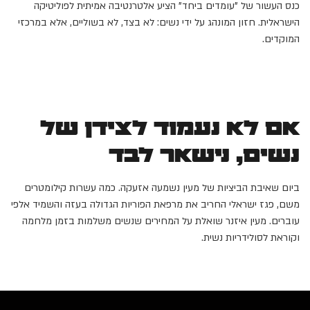
כנס העשור של "עומדים ביחד" הציע אלטרנטיבה אמיתית לפוליטיקה
הישראלית. חזון המונהג על ידי נשים: לא בצד, לא בשוליים, אלא במרכזי
המוקדים.
אם לא נעמוד לצידן של
נשים, נישאר לבד
ביום שאיבת הביציות של מעין נשמעה אזעקה. כמה עשרות קילומטרים
משם, פגז ישראלי החריב את מרפאת הפוריות הגדולה בעזה והשמיד אלפי
עוברים. מעין איזנר שואלת על המחירים שנשים משלמות בזמן מלחמה
וקוראת לסולידריות נשית.