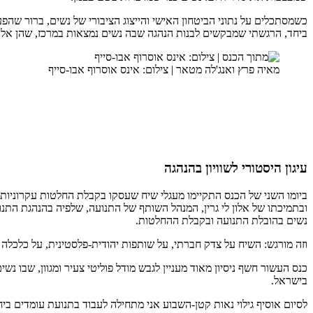
כשמסתכלים על נתוני הביטחון האישי והייצוג הציבורי של נשים, ברור שה
ביחד, הרגשתי שמבקשים לבנות הנהגה שבה נשים נמצאות במרכז, שהן אלו 
מאיה פרץ ואנג'לה מטאר | צילום: אינס אוסרוף אבו-סייף
עיגון היסטורי לשוויון בהנהגה
ביומו השני של הכנס התקיימו מעגלי שיח שעסקו בקבלת החלטות עקרוניות
ובתמיכתו של אלון לי גרין, המנהל השותף של התנועה, שלפיה בהנהגת הת
נשים בהובלת התנועה ובקבלת ההחלטות.
וזה מורגש: השיח על צדק חברתי, על שותפות יהודית-פלסטינית, על כלכלה
כנס העשור חשף ניסיון מאוד מעניין לגבש מודל פוליטי צעיר ומגוון, שבו נ
בישראל.
לסיום אוסיף גילוי נאות קטן-השבוע אני מתחילה לעבוד בתנועת עומדים בי