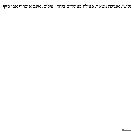
י, אנג׳לה מטאר, פעילה בעומדים ביחד | צילום: אינס אוסרוף אבו-סייף