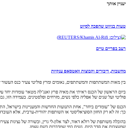
יעניין אותך
טעות בניווט שהפכה לסיוט
רעב בפריים טיים
מחשבות, דיבורים וקבוצות וואטסאפ ענקיות
בין מאות המשתתפות והמשתתפים, נאומים ומרץ פוליטי צעיר כנס העשור ש
ביום הראשון של הכנס ראיתי את מאיה פרץ ואנג’לה מטאר עומדות יחד על 
פוליטי ועל שנים של אפליה כלפי נשים, מזרחים ופלסטינים. בעמידה הזו, גבו
הכנס של "עומדים ביחד", אחת התנועות החדשות והמעניינות בישראל, התר
כך: זה לא רק החזון הסוציאליסטי או השותפות יהודית-ערבית, אלא העובד
בהובלה משותפת של רולא דאוד, לצד אלון-לי גרין, ובשורה של נציגות צעיר
שמעצבות את סדר היום. נשים כמי שמדברות בשם עצמן.