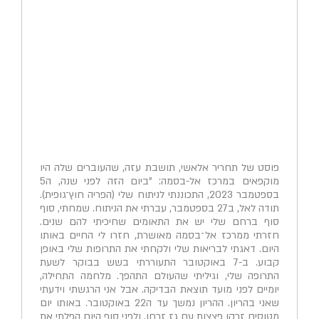
פוסט של תחריר אלאשי, תושבת עזה, שהעוברים שלה היו
מוקפאים במרכז אל-בסמה: "ביום הזה לפני שנה, ה5
בספטמבר 2023, התכוננתי לניתוח שלי (הפריה חוץ־גופית).
תודה לאל, ב27 בספטמבר, עברתי את הניתוח. שמחתי, סוף
סוף ברחם שלי יש את התאומים שחיכיתי להם שנים.
חזרתי ממרכז אל־בסמה מאושרת, חזרו לי החיים באותו
היום. דאגתי לבריאות שלי ולקחתי את התרופות שלי באופן
קבוע. ב-7 באוקטובר התעוררתי בשש בבוקר לשעת
התרופה שלי, וגיליתי שהעולם התהפך. מלחמה התחילה,
יומיים לפני מועד תוצאת הבדיקה. אבל אני הרגשתי וידעתי
שאני בהריון. ההריון נמשך עד ה22 באוקטובר. באותו יום
מטוסים זרקו פצצות עם גז זרחן, ולפני סוף היום הפלתי את