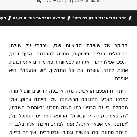
10 אוגוסט 2025
| משך הקריאה: 3 דקות
האם להביא ילדים לעולם כזה?
הפצצה במרפאת פוריות בעזה
פער
בבוקר של שאיבת הביציות שלי, שכבתי על שולחן
הטיפולים. רגליים פשוקות, מחכה להרדמה. הגוף דרוך,
הנפש אפילו יותר. ואז רגע לפני שהרופא מרדים אותי נכנסת
אחות לחדר, עוצרת את כל התהליך. "יש אזעקה", היא
אומרת.
הייתה זו הפעם הראשונה מזה ארבעה חודשים שטיל נורה
למרכז הארץ. התגובה הראשונה שלי הייתה צחוק, אולי
מההלם, כי זה הרגיש כמו סצנה מסרט. "באמת?" חשבתי,
"זה באמת קורה לי עכשיו?" הרופא המרדים הסתכל עלי,
"תתפנו, אני אשאר איתה", אמר לצוות. חייכתי אליו בלב. זו
הייתה מחווה יפה, אנושית וגם די אבסורדית איך זה בדיוק