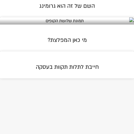
השם של זה הוא גרומינג
ב
ה
ה
ב
מי כאן המפלצת?
ב
ת
ו
חייבת לתלות תקוות בעסקה
ב
ס
מ
פ
ה
ג
ת
א