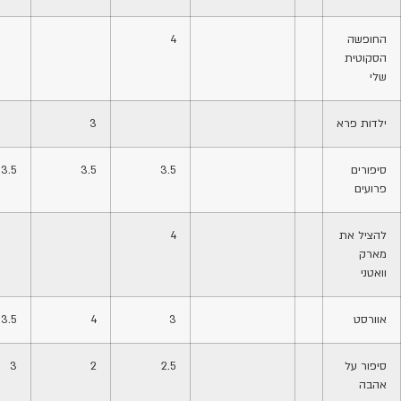
החופשה
4
הסקוטית
שלי
ילדות פרא
3
סיפורים
3.5
3.5
3.5
פרועים
להציל את
4
מארק
וואטני
אוורסט
3
4
3.5
סיפור על
2.5
2
3
אהבה