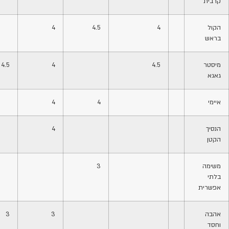
קרבית
הקול
4
4.5
4
בראש
מיסטר
4.5
4
4.5
גאגא
איימי
4
4
הנסיך
4
הקטן
משימה
3
בלתי
אפשרית
אהבה
3
3
וחסד