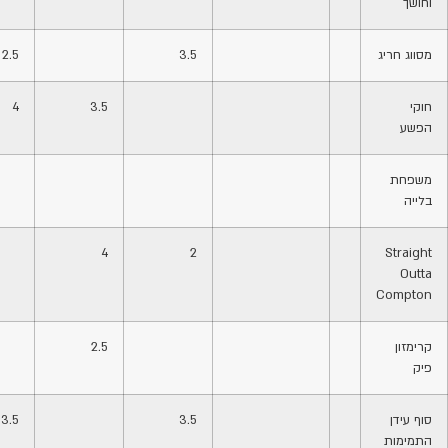
וחושך
מסווג חריג
3.5
2.5
חוקי
3.5
4
הפשע
משפחת
בלייה
4
2
Straight
Outta
Compton
קרימזון
2.5
פיק
סוף עידן
3.5
3.5
התמימות