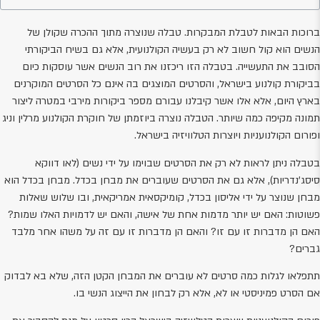
ה
רוכות הבאות לטבלת המבקרות. טבלה שנוצרה מתוך ההכרה שקולן של
נשים הוא קול חשוב לא רק בעשיה הקולנועית, אלא גם בשיח הביקורתי
סובב את התעשייה. בטבלה הזו ריכזנו את רוב הנשים אשר עוסקות כיום
ביקורת קולנוע בישראל, והסרטים המוצגים בה אינם כל הסרטים המוקרנים
ארץ היום, אלא אלו אשר קיבלנו עבורם מספר ביקורות מירבי במטרה ליצור
ת
מונה מקיפה כמה שיותר. הטבלה נוצרה ביוזמתן של חוקרת הקולנוע מרלין וניג
פורום הקולנועניות ויוצרות הטלוויזיה בישראל.
טבלה ניתן לראות לא רק את הסרטים שבוימו על ידי נשים (לאו דווקא
יסג'נדריות), אלא גם את הסרטים שעוברים את מבחן בכדל. מבחן בכדל הוא
בחן שנוצר על ידי אליסון בכדל, קומיקסאית אמריקאית, ובו שלוש שאלות
שוטות: האם יש יותר מדמות אחת של אישה, והאם יש לדמויות האלו שמות?
אם הן מדברות זו עם זו? והאם הן מדברות זו עם זה על משהו אחר מלבד
ברים?
תפלאו לגלות כמה סרטים לא עוברים את המבחן הקטן הזה, שלא בא לבדוק
ם הסרט פמיניסטי או לא, אלא רק לבחון את הייצוג הנשי בו.