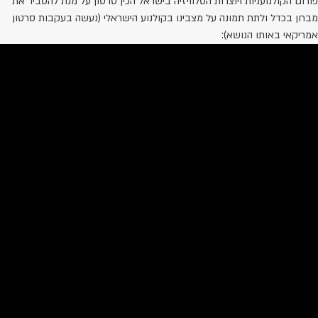
ורום הקולנועניות ויוצרות הטלוויזיה בישראל הכין סרטון על מנת להסביר את
בחן בכדל ולתת תמונה על מצבינו בקולנוע הישראלי (נעשה בעקבות סרטון
מריקאי באותו הנושא):