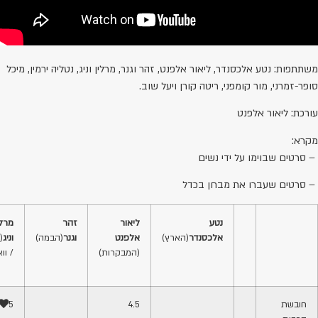
שתתפות: נטע אלכסנדר, ליאור אלפנט, זהר וגנר, מרלין וניג, נטליה ירמין, מיכל
ופר-זמרני, מור קומפני, ריטה קורן ויעל שוב.
ורכת: ליאור אלפנט
קרא:
 סרטים שבוימו על ידי נשים
 סרטים שעברו את מבחן בכדל
נטע
ליאור
זהר
מרלי
אלכסנדר
(הארץ)
אלפנט
וגנר
(הבמה)
וניג
(
(המבקרות)
/ וו
חובשת
4.5
5