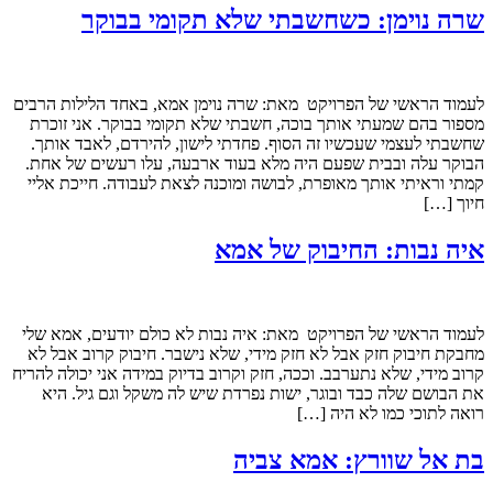
שרה נוימן: כשחשבתי שלא תקומי בבוקר
לעמוד הראשי של הפרויקט מאת: שרה נוימן אמא, באחד הלילות הרבים
מספור בהם שמעתי אותך בוכה, חשבתי שלא תקומי בבוקר. אני זוכרת
שחשבתי לעצמי שעכשיו זה הסוף. פחדתי לישון, להירדם, לאבד אותך.
הבוקר עלה ובבית שפעם היה מלא בעוד ארבעה, עלו רעשים של אחת.
קמתי וראיתי אותך מאופרת, לבושה ומוכנה לצאת לעבודה. חייכת אליי
חיוך […]
איה נבות: החיבוק של אמא
לעמוד הראשי של הפרויקט מאת: איה נבות לא כולם יודעים, אמא שלי
מחבקת חיבוק חזק אבל לא חזק מידי, שלא נישבר. חיבוק קרוב אבל לא
קרוב מידי, שלא נתערבב. וככה, חזק וקרוב בדיוק במידה אני יכולה להריח
את הבושם שלה כבד ובוגר, ישות נפרדת שיש לה משקל וגם גיל. היא
רואה לתוכי כמו לא היה […]
בת אל שוורץ: אמא צביה