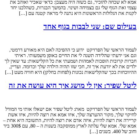
אמא לא שכחה להזכיר, גם כשזה היה מעצבן: כדאי שאכיר ואוהב את
עצמי ואת הגוף שלי גם בצמיחה ושינוי. בהמשך הבגרות, כשהלכנו יחד
לקנות את הגלולות הראשונות היא נתנה לי מראה קטנה עם […]
בעילום שם: שני לבבות בגוף אחד
לעמוד הראשי של הפרויקט ידוע כי ההפיכה לאם היא מאורע דרמטי,
וגם אני ידעתי שהלידה תשנה לי את החיים באופן משמעותי. ראיתי
חברות קרובות הופכות לאמהות ושמעתי את כל הקלישאות: עד שאין לך
ילדים את לא יודעת איך זה, חכי שזו תהיה הילדה שלך וכדומה. ועדיין,
ההיווכחות בכך שהקלישאות נכונות (לפחות בחלקן) היא חוויה מעט […]
ליטל שפיר: אין לי מושג איך היא עושה את זה
לעמוד הראשי של הפרויקט מאת: ליטל שפיר אם ישאלו אותי מי המודל
לחיקוי שלך, מקור ההערצה שלך, איזו אמא את רוצה להיות, איזו אשת
קריירה את רוצה להיות, איזה אדם את רוצה להיות, התשובה היא אחת –
אמא שלי. אמא שלי עלתה לארץ ממוסקבה בשנות ה – 80, עם 300$ ביד
וחוב של 400. בשנים […]