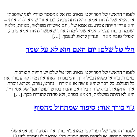
לעמוד הראשי של הפרויקט מאת: בת אל אמסטר שוורץ לפני שהפכתי
את אמא שלי להיות אמא, היא היתה צביה. וגם אחרי שהיא ילדה אותי –
היא עדיין הייתה צביה. גם אמא של-, וגם אישיות מופלאה, מגוונת, מלאה
ושלמה בזכות עצמה. אמא שלי לימדה אותי שאפשר להיות אמא טובה,
ואפילו טובה מאד – ועדיין לדאוג לעצמך. […]
חלי טל שלם: יום האם הוא לא על שמך
לעמוד הראשי של הפרויקט מאת: חלי טל שלם יש חוויות הנצרבות
בזיכרון. בוודאי כשאת בגיל הרך, והמבוגרת האחראית מחזיקה עבורך את
כל העולם. כל דבר שהיא עושה או אומרת – נחרט, נצרב, נשרט. זוכרת
איך התקנאתי בתקשורת בין האם והבת בסרט "פוטורומן" של אסי דיין.
היא לא היתה מושלמת, האמא בסרט, ולא פחדה להודות בכך. […]
ג'וי כורך אור: סיפור שמתחיל מהסוף
לעמוד הראשי של הפרויקט מאת: ג'וי כורך אור הסיפור על אמא שלי
מתחיל מהסוף, או לפחות מסוף מסוים שלו. אמא שלי נפטרה לפני 13