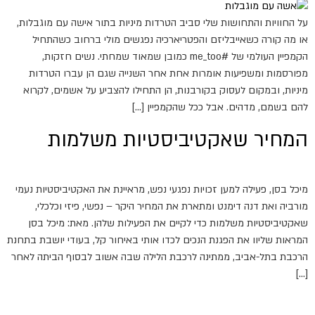
על החוויות והתחושות שלי סביב הטרדות מיניות בתור אישה עם מוגבלות,
או מה קורה כשאייבליזם והפטריארכיה נפגשים מולי ברחוב כשהתחיל
הקמפיין העולמי של #me_too כמובן שמאוד שמחתי. נשים חזקות,
מפורסמות ומשפיעות אומרות אחת אחר השנייה שגם הן עברו הטרדות
מיניות, ובמקום לעסוק בקורבנות, הן התחילו להצביע על אשמים, לקרוא
להם בשמם, מדהים. אבל ככל שהקמפיין […]
המחיר שאקטיביסטיות משלמות
מיכל בסן, פעילה למען זכויות נפגעי נפש, מראיינת את האקטיביסטיות נעמי
מורביה ואת דנה דימנט ומתארת את המחיר היקר – נפשי, פיזי וכלכלי,
שאקטיביסטיות משלמות כדי לקיים את הפעילות שלהן. מאת: מיכל בסן
המראות שליוו את הפגנת הנכים לכדו אותי באיחור קל, בעודי יושבת בתחנת
הרכבת בתל-אביב, ממתינה לרכבת הלילה שבה אשוב לבסוף הביתה לאחר
[…]