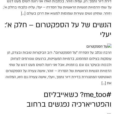
דירת דיור נתמך: רון, עמית וזוהר. בכתבות האלו אני רוצה לשים מעט דגש
על שתי הדמויות הנשיות הראשיות של הסדרה – יעלי, עליה כתבתי בחלק א',
וזוהר. שתיהן נשים צעירות שמנסות למצוא את דרכן בעולם […]
הנשים של על הספקטרום – חלק א':
יעלי
הרבה נכתב על הסדרה "על הספקטרום". רוב הביקורות טובות ובצדק, הן
עוסקות בצילום המהפנט, בדמויות המעניינות, ברגעים שגורמים לצחוק
ולבכות ובעיקר גם וגם בוזמנית. אבל אני רוצה לשים מעט דגש על שתי
הדמויות הנשיות הראשיות של הסדרה – זוהר, אישה צעירה על הספקטרום
האוטיסטי המתגוררת בדירת דיור נתמך, ויעלי, אישה צעירה גם היא, המלווה
את […]
#me_too? כשאייבליזם
והפטריארכיה נפגשים ברחוב