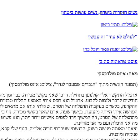
נשים חוקרות ביטחון, נשים עושות ביטחון
"לעולם לא עוד" זה עכשיו
פוסט טראומה סוג ב'
מאת: אינס מולדבסקי
(תמונה ראשית מתוך "הגברים שמעבר לגדר", צילום: אינס מולדבסקי)
אתמול התקשר אליי קולנוען בתחילת דרכו שאני בקושי מכירה. כבר זמן מה
חודשים לדבר ולנסות לקבוע. אתמול הוא תפס אותי באמצע תקלות טכניות
ההקרנה, בקשיים בעקבות ההצלחה של הסרט. שאלתי אותו אם מתאים לו סוף 
הפגישה איתו הייתה מזעזעת. במשך שעה, אדם שאני בקושי מכירה, נזף בי ו
מההצלחה של הסרט, וזה המשיך וירד לפסים אישיים יותר ויתר, הוא פשוט ק
מה אני אוכלת ועם מי אני מזדיינת.
יצאתי מאותה פגישה בשוק, הרגשתי שעברתי חוויה אלימה, הגוף שלי קפא
פנימית ומובנית.