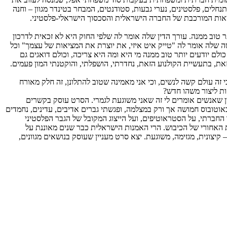
נחלים, פלסטינים, נערי גבעות, סטודנטים, המבחר בטינדר מגוון – וחנה
ציאות המורכבת של החברה הישראלית והסכסוך הישראלי-פלסטיני.
 טוב ממנה. עורך הדין שלה אומר לה שלפי החוק היא לא זכאית לדרכון
ה שלה אומר לה "טייק איט איזי, את יוצרת את המציאות של עצמך" וכל
ולם יודעים יותר טוב ממנה מי היא ומה היא צריכה, וכולם דואגים גם
את, בתעשיית הקולנוע הזאת, נחדרתי, הושפלתי, והוקטנתי המון פעמים.
זה עולם קשה לנשים, וכי אני מאמינה שטוב להתלונן, זה חלק מאורח
ות ליצור משהו חדש?
שאנשים אומרים לי זה שאני משוגעת לגמרי. הסרט עוסק בקשרים
טובוס חמושה אך ורק במצלמה, ופגשתי גברים אדיבים, עדינים, נחמדים
חברתי, על הסטראוטיפים, ועל הייצוג המקובל של הגבר הפלסטיני
ת האחורי של הכיבוש. הרי האמנות הישראלית כבר שנים מאוננת על
יצונית, מגזימה, משוגעת. יצא סרט מעניין שעוסק בנושאים מגוונים,