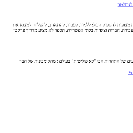
ניוזלטר
ציע מבט חומל, חד ומלא הומור על העשור שבין גיל 20 ל־30 — עשור שבו נשים צעירות מצופות להספיק הכול: ללמוד, לעבוד, להתאהב, להצליח, למצוא את
בלבול, לחץ, אהבה, עבודה, חברות וציפיות בלתי אפשריות, הספר לא מציע מדריך פרקטי
עים של התחרות הכי "לא פוליטית" בעולם : מהקומבינות של חבר
Yo