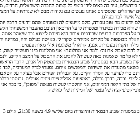
 בירושלים, עיר בה באים לידי ביטוי כל קצוות החברה הישראלית, חרדים, מת
ים ישראלים ופלסטינים אנחנו נפגשים עם נקודות מבט לא שגרתיות על המ
של אישה לבד בעולם.
 יודעים מה טוב עבורה, כולם מייעצים לה ובטוחים שהם יודעים הרבה יותר
אי שהיא מכירה בטינדר ומספרת לו על הדיכאון הנובע מהעבר המשפחתי הקש
בר על הזיכרונות הרעים שרודפים אותה היא חייבת למצוא גבר שיאהב אותה. כ
 האלה מבוססות על מקרים אמיתיים שקרו לי. כאישה בעולם הזה, במדינה הז
א מילה תקנית בעברית, אגב). קראו לי משוגעת אולי מאות פעמים.
הם לאכול את זה? ולמה אני מתלוננת? אני מתלוננת כי זו תעשייה קשה, כי 
רי לא כל מה שאמנות באה לעשות? להביע את התסכול על המצב הקיים, ולנס
קרן בשבוע הבא בפסטיבל שבוע הבמאיות בסינמטק תל אביב, הדבר הראשון 
 כשאני מתעדת את השיחות והמפגשים איתם. נסעתי לגדה המערבית, לבד באו
 כדי לערער על הסדר הקיים, על הגבולות הפיזיים אבל בעיקר על הטאבו ה
די. וככה, בדרך גרילה, באמצעות אפליקציית זיונים אווילית, נכנסתי בדל
של בתי הקפה הממוזגים, אני החלטתי לעשות מעשה "מסוכן", כי ככה אני – ק
ובייקטיפיקציה של עצמי ושל המיניות שלי כאישה.
וע הבמאיות והיוצרות ביום שלישי 4.9 בשעה 21:30, אולם 3