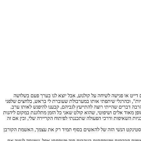
דייט או פגישה לשיחה על קולנוע, אבל יוצא לנו בערך פעם בשלושה
", וכהרגלי שיתפתי אותו במערבולת שעוברת לי בראש, בלחצים שלפני
בה דברים שהייתי רוצה להתייעץ לגביהם, קבענו להיפגש לאותו ערב.
פן מאוד אלים ושיפוטי, שהוא קולט שאני כל הזמן מתלוננת במקום ליהנות
יות השאיפות ודרכי הפעולה שתכננתי לפיתוח הקריירה שלי, ובין אם זה
נסטינקט הנשי הזה של להאשים בסוף תמיד רק את עצמך, האשמת הקורבן
י, סרט עלילתי באורך מלא שנמצא כעת בשלבי פיתוח. הוא עוסק בחנה, בחורה בת 31, תלושה מבחינה לאומית חברתית ומשפחתית בעקבות סוד משפחתי אפל, שמנסה לעזוב את