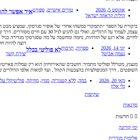
אוגוסט 5, 2026
טורים אישיים
,
ספורט
איך אפשר להת
הילית קראוזה ישראל
עצמן, לעמוד על הרגליים, ואולי 
לחיים, אלא רגע של הזדהות, נחמה ומחשבה על מה שסגרסקי מגדירה כגיל
רוצה להיות חל
יוני 14, 2026
ספרות
,
תרבות
לא פוליטי בכלל
נעמה אביטל
יצירת קשר
מנצנץ, מטרלל ופוליטי מתמיד: חושבים שהאירוויזיון הוא רק שמלות פאיי
השופטים , דרך המניפולציות בהצבעות הקהל , ועד למאות אלפי הדולרים ש
מאי 20, 2026
במה
,
ללא קטגוריה
,
מגזין
,
מוזיקה
,
פוליטיקלי על
גלי אלון
שקיפות
סדנאות
חדשות
ימי קורונה
אלימות מגדרית