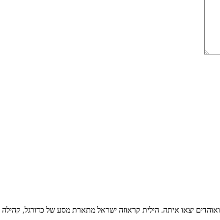
אוהדים יצאו איתה. הילית קראוזה ישראל מתארת מסע של כדורגל, קהילה ו