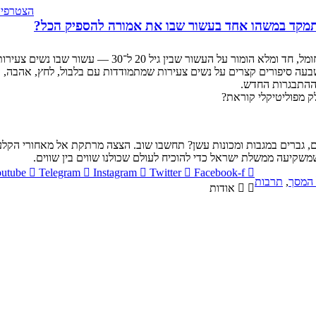
הצטרפי ל
מקד במשהו אחד בעשור שבו את אמורה להספיק הכל?
ביקורת על הספר ״תתמקדי במשהו אחד״ של אופיר סגרסקי, שמ
גם להגיע לגיל 30 עם חיים מסודרים. דרך שבעה סיפורים קצרים על נשים צעירות שמתמודדות עם 
 ההתבגרות החדש.
ק מפוליטיקלי קוראת?
טים, גברים במגבות ומכונות עשן? תחשבו שוב. הצצה מרתקת אל מאחורי הקל
משקיעה ממשלת ישראל כדי להוכיח לעולם שכולנו שווים בין שווים.
utube
Telegram
Instagram
Twitter
Facebook-f
 המסך
,
תרבות
אודות