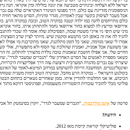
ישראל ללא הצלחה ובינתיים מטביעה את יגונה בזלילה ומין אקראי. חנה גרה
הנימפומנית מזדיינת עם כולם. דרך מפגשי הטינדר האקראיים שלה עם גבר
אבל מעבר לעיסוק בקשר שבין לאומיות, מגדר ומיניות, הסרט מתאר חוויה 
כולם מתייחסים לחנה כמו ילדה קטנה במקרה הטוב, ובובה במקרה הרע. כולם
אירופאי ומייעץ לה למצוא בחור אירופאי נחמד ולהתחתן איתו, בחור אקר
מיני שיט היפי ניו אייג'י משטח שכזה, הפסיכולוג שלה אומר לה שכדי להתג
להגיד לה את זה באופן הכי מתנשא ומקטין שיש. מיותר לציין שרב הסצינות
אמרו לי שאני מגזימה, שאני כל הזמן מתלוננת, שאני מתקרבנת (זו אפילו ל
אני משוגעת אבל אמנית, ואמנית שהולכת עד הסוף ולא מתפשרת, אולי קשה ל
החיים שלי. אני אפילו חושבת שאמנות טובה נולדת מהצורך להתלונן. זה ה
כשאני מספרת לאנשים על הסרט האחרון שלי "הגברים שמעבר לגדר", שיו
שיצרתי עם גברים מהגדה המערבית ורצועת עזה דרך אפליקציות היכרויות,
ואינטליגנטיים. המחשבה הייתה להשתמש במרחב המיטא-לאומי של האינטרנט
בקולנוע הישראלי – במקרה הרע מחבל, ובמקרה הטוב דמות משנית שטוחה למ
הכיבוש, אז אני החלטתי להזדיין איתו. בזמן שאחרים נשארים בתחום הבטוח 
פוליטי מבלי להזכיר עובדות היסטוריות משעממות, ופמיניסטי דווקא מתוך א
סרטה של
אינס מולדבסקי
, "הגברים שמעבר לגדר", יוקרן בסינמטק תל אביב במסגרת שב
הידעת?
פוליטיקלי קוראת קיימת מאז 2012.