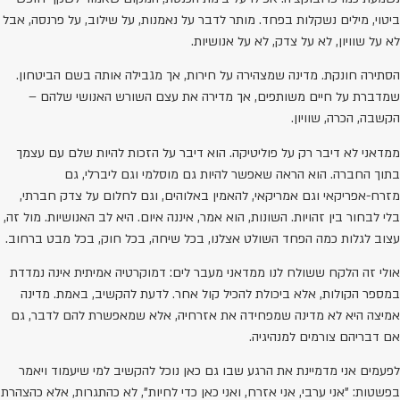
ביטוי, מילים נשקלות בפחד. מותר לדבר על נאמנות, על שילוב, על פרנסה, אבל
לא על שוויון, לא על צדק, לא על אנושיות.
הסתירה חונקת. מדינה שמצהירה על חירות, אך מגבילה אותה בשם הביטחון.
שמדברת על חיים משותפים, אך מדירה את עצם השורש האנושי שלהם –
הקשבה, הכרה, שוויון.
ממדאני לא דיבר רק על פוליטיקה. הוא דיבר על הזכות להיות שלם עם עצמך
בתוך החברה. הוא הראה שאפשר להיות גם מוסלמי וגם ליברלי, גם
מזרח-אפריקאי וגם אמריקאי, להאמין באלוהים, וגם לחלום על צדק חברתי,
בלי לבחור בין זהויות. השונות, הוא אמר, איננה איום. היא לב האנושיות. מול זה,
עצוב לגלות כמה הפחד השולט אצלנו, בכל שיחה, בכל חוק, בכל מבט ברחוב.
אולי זה הלקח ששולח לנו ממדאני מעבר לים: דמוקרטיה אמיתית אינה נמדדת
במספר הקולות, אלא ביכולת להכיל קול אחר. לדעת להקשיב, באמת. מדינה
אמיצה היא לא מדינה שמפחידה את אזרחיה, אלא שמאפשרת להם לדבר, גם
אם דבריהם צורמים למנהיגיה.
לפעמים אני מדמיינת את הרגע שבו גם כאן נוכל להקשיב למי שיעמוד ויאמר
בפשטות: "אני ערבי, אני אזרח, ואני כאן כדי לחיות", לא כהתגרות, אלא כהצהרת