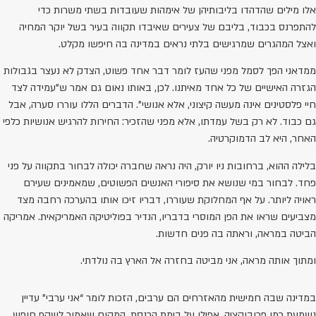
אלו מילים שהדהדו בליבותיהן של אימהות שעובדות בשתי משרות כדי
להתפרנס בכבוד, בליבם של צעירים שאיבדו תקווה בעיר בשל יוקר המחיה
ואצל המהגרים שמרגישים בלתי נראים במדינה בה חיפשו מקלט.
ממדאני הפך לסמל מפני שהעז לומר דבר אחד פשוט, הצדק לא נעצר בגבולות
הגזרה האישיים של כל אחד מאיתנו. לכן, באותו נאום גם אמר ש"עמידה לצד
חיי פלסטינים אינה מעשה קיצוני, אלא אנושי". הדברים הללו עוררו סערה, אבל
גם כבוד. לא רק בשל עמדתו, אלא מפני שהזכיר: החירות להרגיש אנושיות כלפי
האחר, היא לב הדמוקרטיה.
בלילה ההוא, ברחובות ניו יורק, היה נראה שחברה יכולה לבחור בתקווה על פני
פחד. לבחור במי שנושא את סיפורי האנשים הפשוטים, שמאמינים שעירם
ראויה ליותר. על אף המחלוקת שעוררו, דבריו זיכו אותו בהערכה רחבה מצד
מצביעים שראו את הפן המוסרי בדבריו, הנדיר בפוליטיקה האמריקאית. אמריקה
הביטה במראה, וראתה בה פנים חדשות.
ומתוך אותה מראה, אני מביטה בחזרה אל הארץ בה נולדתי.
במדינה שבה חמישית מהאזרחים הם ערבים, הזכות לומר “אני ערבי” עדיין
נשמעת כמו פרובוקציה. אפילו על בימת הכנסת, המקום שאמור לשקף חופש