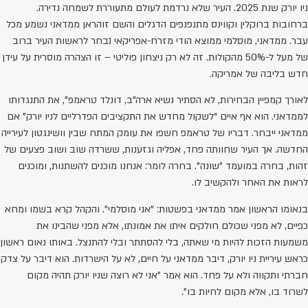
ניו יורק שנת 2025. העיר שלא נרדמת לעולם מתעוררת לשמחה נדירה.
ברחובות ברוקלין וקווינס מתנפנפים הדגלים והשם זוהראן ממדאני נשמע מכל
עבר. ממדאני, מוסלמי ממוצא הודי מזרח-אפריקאי נבחר לראשות העיר ברוב
של מעל ל-50% מהקולות. זה לא רק ניצחון פוליטי – זו הצהרה מוסרית על עידן
חדש בליבה של אמריקה.
לאורך קמפיין הבחירות, לא הסתיר נשיא ארה"ב, דונלד טראמפ", את התנגדותו
לממדאני. הוא אף איים “לשקול מחדש את התקציבים הפדרליים לניו יורק” אם
ממדאני ייבחר. דבריו של טראמפ חשפו את עומק המתח שבין וושינגטון לעירייה
החדשה. אך העיר שחוותה פחד, אפליה וגזענות, ששרדה שוב ושוב פצעים של
זהות, בחרה במועמד "שונה". בחרה לומר: אנחנו מוכנים להשתנות, ומוכנים
לראות את האחר ולהקשיב לו.
בנאומו הראשון אמר ממדאני בפשטות: "אני מוסלמי". והקהל קרא בשמו ומחא
כפיים, לא מפני שכולם חולקים איתו את אמונתו, אלא מפני שהבינו את
משמעות הזכות להיות מי שאתה, בלי להסתתר ובלי להתנצל. באותו נאום ראשון
כראש עיריית ניו יורק, דיבר ממדאני על חיים, לא על הישרדות. הוא דיבר על צדק
חברתי ותקווה ולא על פחד. הוא אמר "אני לא רוצה שניו יורק תהיה מקום
לשרוד בו, אלא מקום לחיות בו".