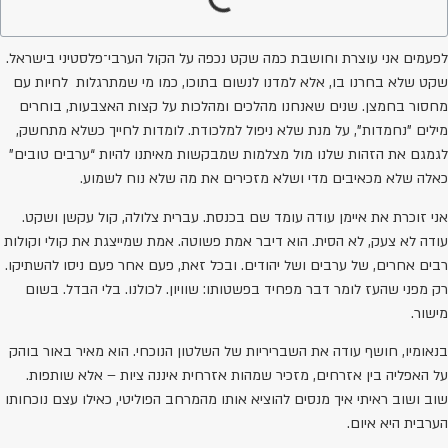
לפעמים אני עוצרת וחושבת כמה שקט נכפה על הקול הערבי־פלסטיני בישראל.
שקט שלא בחרנו בו, אלא למדנו לנשום בתוכו, כמו מי שמתרגלות לחיות עם
מחסור בחמצן. שנים שאנחנו מהלכים ומהלכות על קצות האצבעות, בוחרים
מילים "נחמדות", על מנת שלא ניפול למלכודת. לומדות לחייך כשלא מתחשק,
לגמגם את הזהות שלנו מול מצלמות שמבקשות מאיתנו להיות “ערבים טובים”
כאלה שלא מכאיבים מדי ושלא מזכירים את מה שלא נוח לשמוע.
אני זוכרת את איימן עודה עומד שם בכנסת. עברית צלולה, קול עקשן ושקט.
עודה לא צעק, לא הסית. הוא דיבר אמת פשוטה. אמת שמייצגת את קולי וקולות
רבים אחרים, של ערבים ושל יהודים. ובכל זאת, פעם אחר פעם ניסו להשתיקו.
רק מפני שהעז לומר דבר מפחיד בפשטותו: שוויון. לכולנו. בלי הבדל. בשום
מישור.
בנאומיו, חושף עודה את השבריריות של השלטון הנוכחי. הוא מאיר באור בוהק
על האפליה בין אזרחים, מזכיר שמהות אזרחית איננה ציות – אלא שותפות.
שוב ושוב ראיתי איך מנסים להוציא אותו מהמרחב הפוליטי, כאילו עצם נוכחותו
הערבית היא איום.