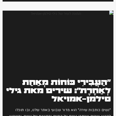
"הַעֲבִירִי כּוֹחוֹת מְאַחַת
לְאַחֶרֶת": שירים מאת גילי
סילמן-אמויאל
"נשים כותבות שירה" הוא מדור שבועי באתר שלנו, ובו תוכלו