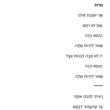
נורית
אֲנִי יֹושֶבֶת מּולֵך
וְאַתְֹ לא רֹתֶם.
הַכִסֵא הַּזֶה
אָמּור לִהְיֹות שֶּלָּה.
זֹו לא סִּבָה לִבְּכֹות אֲבָל
הַכִּסֵא הַּזֶה
אָמּור לִהְיֹות שֶלָה.
******
רָצִיתִי לְחַבֵּק אוֹתָךְ
עַד שֶׁהֵעַזְתִּי לְבַקֵּשׁ