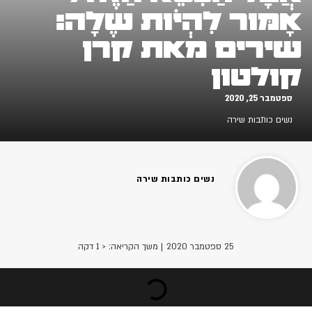
אָמּור לִהְיֹות שֶלָה:
שירים מאת קרן
קולטון
ספטמבר 25, 2020
נשים כותבות שירה
נשים כותבות שירה
25 ספטמבר 2020
| משך הקריאה: < 1 דקה