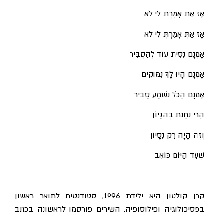
אָז אַתְּ אָמַרְתְּ לִי לֹא
אָז אַתְּ אָמַרְתְּ לִי לֹא
אָמְנָם נִסִּית עוֹד לְהַסְבִּיר
אָמְנָם הָיוּ לָךְ נִמּוּקִים
אָמְנָם הַכֹּל נִשְׁמָע סָבִיר
הֲרֵי נֵחַנְתְּ בְּהִגָּיוֹן
וְזֶה הָיָה רַק נִסָּיוֹן
שֶׁעַד הַיּוֹם כּוֹאֵב
קרן קולטון היא ילידת 1996, סטודנטית לתואר ראשון
בפסיכולוגיה ופילוסופיה. השירים פורסמו לראשונה בכתב