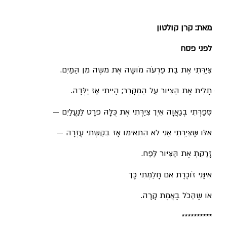
מאת: קרן קולטון
לפני פסח
צִּיַרְּתִי אֶת בַת פַרְעֹה מֹושָה אֶת משֶה מִן הַּמַיִם.
ּתָלִית אֶת הַּצִיּור עַל הַמְקָרֵר; הָיִיתִי אָז יַלְּדָה.
סִּפַרְּתִי בְגַאֲוָה אֵיְך צִּיַרְּתִי אֶת כֻּלָּהּ פרָט לַּנַעֲלַיִם —
אֵּלּו שֶּצִּיַרְּתִי אֲנִי לא הִתְאִימּו אָז בִקַשְּתִי עֶזְרָה —
זָרַקְתְ אֶת הַּצִּיּור לַּפַח.
אֵינֶּנִי זֹוכֶרֶת אִם חָלַמְּתִי כְָך
אֹו שֶהַּכֹל בֶאֱמֶת קָרָה.
**********