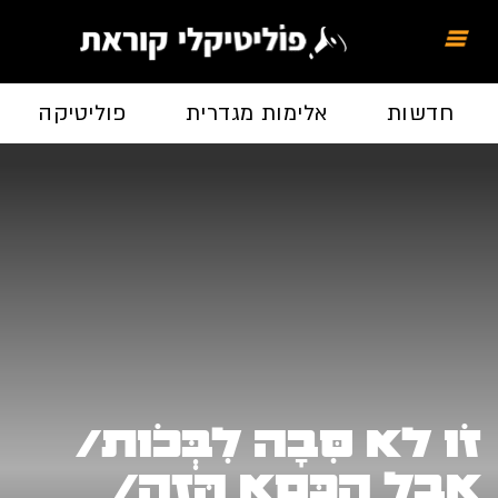
חדשות
אלימות מגדרית
פוליטיקה
זֹו לא סִּבָה לִבְּכֹות/
אֲבָל הַכִּסֵא הַּזֶה/