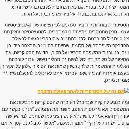
הישראליות נפגשות להכין, אות אות, את האותיות שירכיבו בסוף את
המסר שלהן. כמו בפריז, גם כאן הכתובות לא נכתבות ישירות על
הקיר. כל אות נכתבת בנפרד על נייר ואז מודבקת על הקיר.
הסטיקריות בוחרות להדביק סלוגנים לפי הצעות של האקטיביסטיות
עצמן. חלק מהמסרים מתייחסים למספרים ולסטטיסטיקה וחלק הם
ציטוטים של הקורבנות. לפני כמה שבועות בפריז הגיעה לפעולת
ההדבקה משפחתה של סלומה, שהייתה בת 21 כשנרצחה בידי בן
זוגה. בני ובנות המשפחה הדביקו על הקיר, יחד עם הסטיקריות, את
הסיפור של סלומה.”זה יכול להיות גם תהליך טיפולי עבור קורבנות
האלימות והמשפחות שלהן. כשהן שמות את הסיפור שלהן על הקיר הן
בעצם אומרות ’זה מה שאני עברתי ואתם לא יכולים להתעלם מזה.‘ “
אומרת מורגן.
ומה בנוגע לחוקיות שבדבר? העובדה שהסטיקריות מדביקות את
המשפטים ולא מרססות אותם, משנה את התמונה. ”אנחנו בקשר עם
עורך דין והוא אמר לנו שזה לא עונש רציני כמו שנותנים למי שעושה
גרפיטי ישירות על הקיר" אומרת אילנה. "אפשר לקבל קנס קטן, או אם