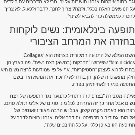
וגם בתור אימהות אנחנו חושבות על זה, הרי לא מדברים עם הילדים
על הנושאים האלה בכלל, ולמה? צריך לחנך, לדבר ולפעול. לא צריך
לחכות לממשלה כדי להביא לשינוי“.
תופעה בינלאומית: נשים לוקחות
בחזרה את המרחב הציבורי
השם המלא של התנועה המקורית בצרפת הוא “Collages
feminicides” שפירושו ”הדבקות (בנושא) רצח נשים”. פה בארץ הן
בחרו לקרוא לעצמן ”הסטיקריות“. אף על פי שמודעות לרצח נשים היא
חלק מהאג‘נדה שלהן, הן בחרו לא להזכיר את הנושא הזה בשם
התנועה בניגוד לאחיותיהן בפריז.
אילנה מסבירה ”בצרפת זה התחיל כתנועה נגד התופעה של רצח
נשים אבל אחר כך זה התרחב לכל מיני סוגים של אלימות ולא סתם.
רצח הוא באמת מקרה קיצון, אבל יש הרבה מאוד ניואנסים של
אלימות. גם דיבור סקסיסטי זה דבר אלים ואנחנו רוצות לדבר על
התופעה הזו באופן כללי, על כל ההיבטים שלה".