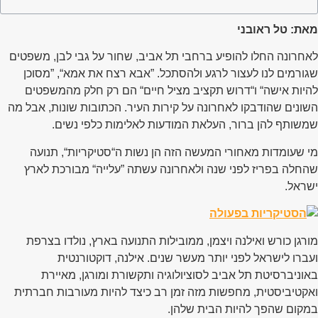
מאת: טל ראובני
לאחרונה החלו להופיע ברחבי תל אביב, שחור על גבי לבן, משפטים
שגורמים לנו לעצור לרגע ולהסתכל. ”אבא רצח את אמא“, ”מסוכן
להיות אישה“ ו“דרוש תקציב מציל חיים“ הם רק חלק מהמשפטים
השונים שהודבקו לאחרונה על קירות העיר. הכתובות שונות, אבל מה
שמשותף להן ברור, העלאת המודעות לאלימות כלפי נשים.
מי שעומדות מאחורי המעשה הזה הן נשות ה“סטיקריות“, תנועה
שהחלה בפריז לפני שנה ולאחרונה עשתה ”עלייה“ מבורכת לארץ
ישראל.
מורגן כורש ואילנה ויצמן, ממובילות התנועה בארץ, נולדו בצרפת
ועברו לישראל לפני יותר מעשר שנים. אילנה, דוקטורנטית
באוניברסיטת תל אביב לסוציולוגיה ותקשורת ומורגן, מאיירת
ואקטיביסטית, מחפשות מזה זמן רב כיצד להיות מעורבות חברתית
במקום שהפך להיות הבית שלהן.