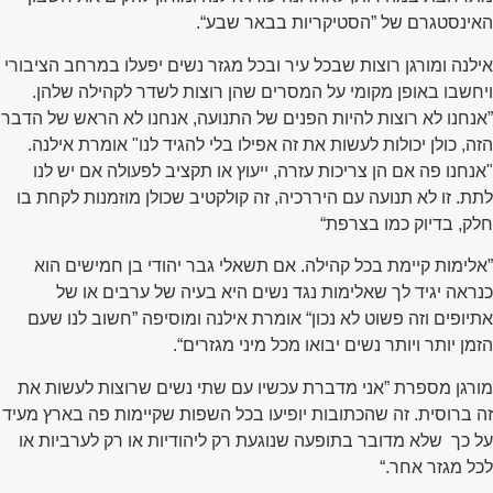
האינסטגרם של ”הסטיקריות בבאר שבע“.
אילנה ומורגן רוצות שבכל עיר ובכל מגזר נשים יפעלו במרחב הציבורי
ויחשבו באופן מקומי על המסרים שהן רוצות לשדר לקהילה שלהן.
”אנחנו לא רוצות להיות הפנים של התנועה, אנחנו לא הראש של הדבר
הזה, כולן יכולות לעשות את זה אפילו בלי להגיד לנו" אומרת אילנה.
"אנחנו פה אם הן צריכות עזרה, ייעוץ או תקציב לפעולה אם יש לנו
לתת. זו לא תנועה עם היררכיה, זה קולקטיב שכולן מוזמנות לקחת בו
חלק, בדיוק כמו בצרפת“
”אלימות קיימת בכל קהילה. אם תשאלי גבר יהודי בן חמישים הוא
כנראה יגיד לך שאלימות נגד נשים היא בעיה של ערבים או של
אתיופים וזה פשוט לא נכון“ אומרת אילנה ומוסיפה ”חשוב לנו שעם
הזמן יותר ויותר נשים יבואו מכל מיני מגזרים“.
מורגן מספרת ”אני מדברת עכשיו עם שתי נשים שרוצות לעשות את
זה ברוסית. זה שהכתובות יופיעו בכל השפות שקיימות פה בארץ מעיד
על כך שלא מדובר בתופעה שנוגעת רק ליהודיות או רק לערביות או
לכל מגזר אחר.“