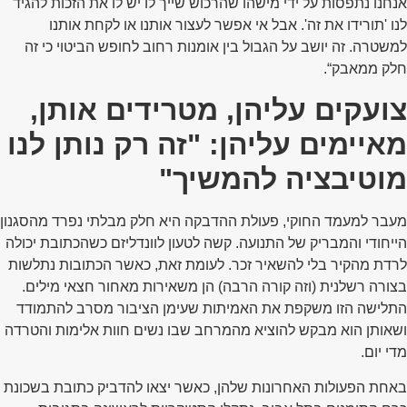
אנחנו נתפסות על ידי מישהו שהרכוש שייך לו יש לו את הזכות להגיד
לנו 'תורידו את זה'. אבל אי אפשר לעצור אותנו או לקחת אותנו
למשטרה. זה יושב על הגבול בין אומנות רחוב לחופש הביטוי כי זה
חלק ממאבק“.
צועקים עליהן, מטרידים אותן,
מאיימים עליהן: "זה רק נותן לנו
מוטיבציה להמשיך"
מעבר למעמד החוקי, פעולת ההדבקה היא חלק מבלתי נפרד מהסגנון
הייחודי והמבריק של התנועה. קשה לטעון לוונדליזם כשהכתובת יכולה
לרדת מהקיר בלי להשאיר זכר. לעומת זאת, כאשר הכתובות נתלשות
בצורה רשלנית (וזה קורה הרבה) הן משאירות מאחור חצאי מילים.
התלישה הזו משקפת את האמיתות שעימן הציבור מסרב להתמודד
ושאותן הוא מבקש להוציא מהמרחב שבו נשים חוות אלימות והטרדה
מדי יום.
באחת הפעולות האחרונות שלהן, כאשר יצאו להדביק כתובת בשכונת