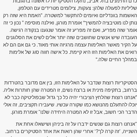
כרם התימנים בתל אביב, נתקלו הסטיקריות לראשונה בתגובות
שליליות לפעולה שלהן: צעקות, צילומים מטרידים עם הטלפון,
האשמות בוונדליזם ואיומים להתקשר למשטרה. ”האמת היא שזה רק
נותן לנו מוטיבציה להמשיך“ אומרת מורגן, ואילנה מוסיפה ” נכון כי זה
אומר שזה מפריע, ואם זה מפריע זה אומר שנגענו בנקודה רגישה.
העובדה שיש אנשים שחושבים שזה יותר אלים לשים את הסלוגנים
על הקיר מאשר האלימות עצמה מרגיזה אותי מאוד. כי גם אם הם לא
רואים את האלימות הזו היא קיימת. כל אישה חווה סוג של אלימות
במהלך החיים שלה.“
הסטיקריות רוצות שנדבר על האלימות הזו, בין אם מדובר בהטרדות
ברחוב, בתקיפה מינית או ברצח נשים, זו המטרה שהן חותרות אליה.
”אנחנו רוצות שהלחץ הציבורי יהיה כל כך גדול שבפוליטיקה כבר לא
יוכלו להתעלם מהנושא כמו שקורה עכשיו. שיעבירו תקציבים, זה אולי
הדבר הכי חשוב, אבל זו לא המטרה היחידה שלנו" אומרת מורגן.
"אנחנו רוצות גם שנשים ידברו על זה ביניהן ושישאלו אחת את
השנייה, ’זה קרה לך?‘ אחרי שהן רואות את אחד הסטיקרים ברחוב.