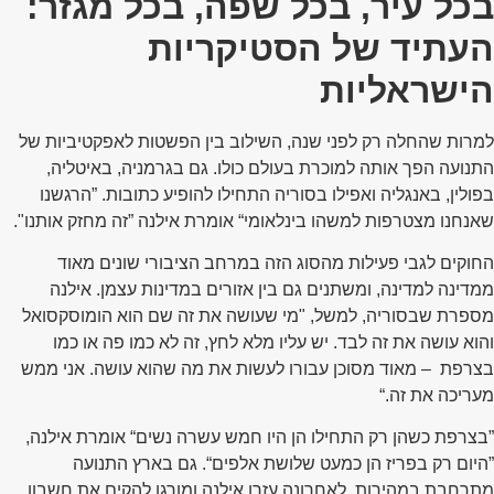
בכל עיר, בכל שפה, בכל מגזר:
העתיד של הסטיקריות
הישראליות
למרות שהחלה רק לפני שנה, השילוב בין הפשטות לאפקטיביות של
התנועה הפך אותה למוכרת בעולם כולו. גם בגרמניה, באיטליה,
בפולין, באנגליה ואפילו בסוריה התחילו להופיע כתובות. ”הרגשנו
שאנחנו מצטרפות למשהו בינלאומי“ אומרת אילנה ”זה מחזק אותנו".
החוקים לגבי פעילות מהסוג הזה במרחב הציבורי שונים מאוד
ממדינה למדינה, ומשתנים גם בין אזורים במדינות עצמן. אילנה
מספרת שבסוריה, למשל, "מי שעושה את זה שם הוא הומוסקסואל
והוא עושה את זה לבד. יש עליו מלא לחץ, זה לא כמו פה או כמו
בצרפת – מאוד מסוכן עבורו לעשות את מה שהוא עושה. אני ממש
מעריכה את זה.“
”בצרפת כשהן רק התחילו הן היו חמש עשרה נשים“ אומרת אילנה,
”היום רק בפריז הן כמעט שלושת אלפים“. גם בארץ התנועה
מתרחבת במהירות, לאחרונה עזרו אילנה ומורגן להקים את חשבון