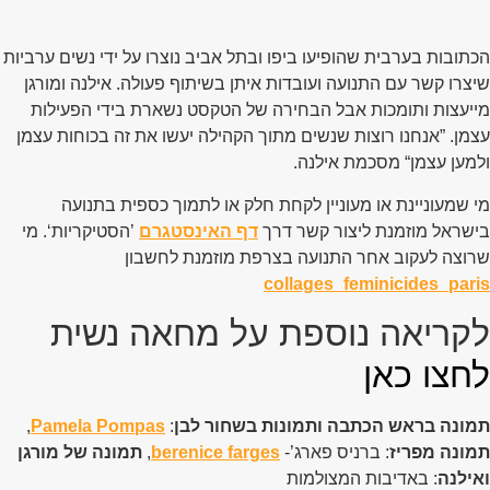
הכתובות בערבית שהופיעו ביפו ובתל אביב נוצרו על ידי נשים ערביות
שיצרו קשר עם התנועה ועובדות איתן בשיתוף פעולה. אילנה ומורגן
מייעצות ותומכות אבל הבחירה של הטקסט נשארת בידי הפעילות
עצמן. ”אנחנו רוצות שנשים מתוך הקהילה יעשו את זה בכוחות עצמן
ולמען עצמן“ מסכמת אילנה.
מי שמעוניינת או מעוניין לקחת חלק או לתמוך כספית בתנועה
בישראל מוזמנת ליצור קשר דרך
דף האינסטגרם
’הסטיקריות‘. מי
שרוצה לעקוב אחר התנועה בצרפת מוזמנת לחשבון
collages_feminicides_paris
לקריאה נוספת על מחאה נשית
לחצו כאן
תמונה בראש הכתבה ותמונות בשחור לבן
:
Pamela Pompas
,
תמונה מפריז
: ברניס פארג’-
berenice farges
,
תמונה של מורגן
ואילנה
: באדיבות המצולמות