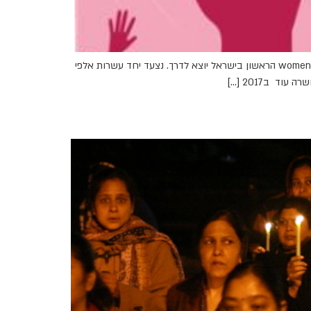
מצעד הנשים: בעקבות גל האלימות הגואה, של רצח של 8 נשים מאז תחילת סגר הקורונה, ו11 נשים ותינוקת מאז תחילת השנה: ה- women's march הראשון בישראל יוצא לדרך. נצעד יחד עשרות אלפי