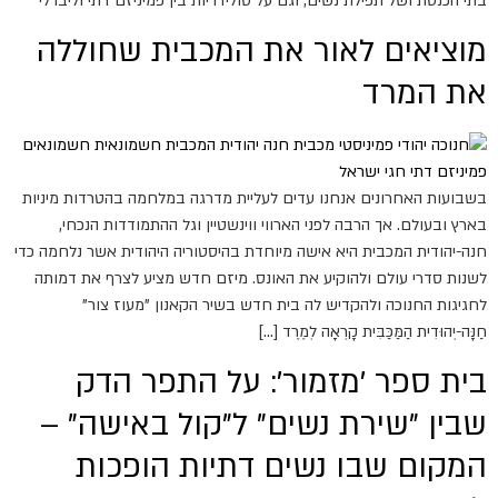
בתי הכנסת ושל תפילת נשים, וגם על סולידריות בין פמיניזם דתי וליברלי
מוציאים לאור את המכבית שחוללה
את המרד
בשבועות האחרונים אנחנו עדים לעליית מדרגה במלחמה בהטרדות מיניות
בארץ ובעולם. אך הרבה לפני הארווי ווינשטיין וגל ההתמודדות הנכחי,
חנה-יהודית המכבית היא אישה מיוחדת בהיסטוריה היהודית אשר נלחמה כדי
לשנות סדרי עולם ולהוקיע את האונס. מיזם חדש מציע לצרף את דמותה
לחגיגות החנוכה ולהקדיש לה בית חדש בשיר הקאנון "מעוז צור"
חַנָּה-יְהוּדִית הַמַּכַּבִּית קָרְאָה לְמֶרֶד […]
בית ספר 'מזמור': על התפר הדק
שבין "שירת נשים" ל"קול באישה" –
המקום שבו נשים דתיות הופכות