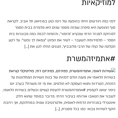
למוזיקאיות
לפני כמה חודשים הייתי בהופעה של רונה קינן במוזיאון תל אביב. לקראת
סוף ההופעה היא סיפרה שמזה מספר שנים היא מלמדת בבית הספר
למוזיקה למגזר הדתי שנקרא 'מזמור', והזמינה לבמה כמה מבוגרות בית
הספר – תלמידותיה לשעבר – לשיר את הפיוט "צמאה לך נפשי". על רקע
הקלטה של קולו של הרבי מלובביץ', הנגנים החלו לנגן את […]
#אתמיזהמשרת
בשירות הלאומי אין מענה הולם לפניות של בנות השירות המתלוננות על
הזנחה, הטרדות ותנאי העסקה לא הולמים. את מי זה משרת? בערב יום
כיפור יצאנו לקמפיין #אתמיזהמשרת להצפת קשיים וכשלים בשירות הלאומי,
לשבור את הטאבו אודותיו בציבור הדתי. מדובר במוסד שהוא חלק
אינטגרלי במגזריות הדתית-לאומית, אלטרנטיבה שנויה במחלוקת, אך רחבת
היקף לשירות צבאי. כמו בכל מסגרת, […]