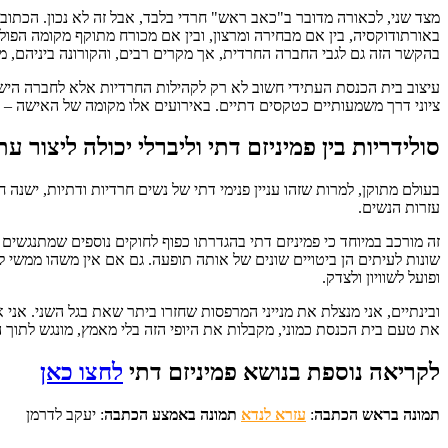
מצד שני, לכאורה מדובר ב"כאב ראש" חרדי בלבד, אבל זה לא נכון. הכתו
באורתודוקסיה, בין אם מבחירה ומרצון, ובין אם מכורח מתוקף מקומה הפול
בהקשר הזה גם לגבי החברה החרדית, אך מקרים רבים, והקורונה ביניהם, מו
עיצוב בית הכנסת העתידי חשוב לא רק לקהילות החרדיות אלא לחברה הישר
ציוני דרך משמעותיים כטקסים דתיים. באירועים אלו מקומה של האישה – ה
סולידריות בין פמיניזם דתי וליברלי יכולה ליצור ע
בעולם מתוקן, למרות שזהו עניין פנימי דתי של נשים חרדיות ודתיות, ישנה
עזרות הנשים.
זה מורכב במיוחד כי פמיניזם דתי בהגדרתו כפוף לחוקים נוספים שמתנגשים
שונות לעיתים הן ביטויים שונים של אותה תופעה. גם אם אין משהו ממשי
ופועל לשוויון ולצדק.
ובינתיים, אני מנצלת את מנייני המרפסות שחזרו ביתר שאת בגל השני. אני
את טעם בית הכנסת כמוני, מקבלות את היופי הזה בלי מאמץ, מונגש לתוך ה
לקריאה נוספת בנושא פמיניזם דתי
לחצו כאן
תמונה בראש הכתבה
:
עזרא לנדא
תמונה באמצע הכתבה
: יעקב לדרמן