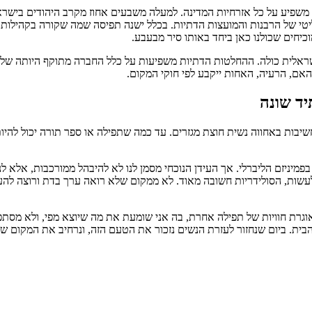
ב משפיע על כל אזרחיות המדינה. למעלה משבעים אחוז מקרב היהודים ביש
יטי של הרבנות והמועצות הדתיות. בכלל ישנה תפיסה שמה שקורה בקהילות ס
כיחים שכולנו כאן ביחד באותו סיר מבעבע.
אלית כולה. ההחלטות הדתיות משפיעות על כלל החברה מתוקף היותה של מדי
אם, הרעיה, האחות ייקבע לפי חוקי המקום.
תיד שונה
 חשיבות באחווה נשית חוצת מגזרים. עד כמה שתפילה או ספר תורה יכול להיו
 בפמיניזם הליברלי. אך העידן הנוכחי מסמן לנו לא להיבהל ממורכבות, אלא
 לעשות, הסולידריות חשובה מאוד. לא ממקום שלא רואה ערך בדת ורוצה לה
 אוגרת חוויות של תפילה אחרת, בה אני שומעת את מה שיוצא מפי, ולא מסתפ
בית. ביום שנחזור לעזרת הנשים נזכור את הטעם הזה, ונרחיב את המקום שלנ