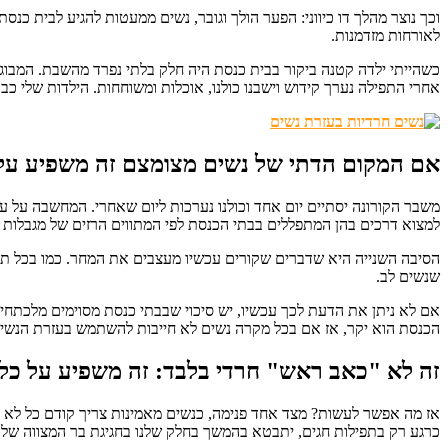
וכך נוצר מהלך דו כיווני: הפער הולך וגובר, נשים ממעטות להגיע לבית כנס
לאורחות מזדמנות.
כשהייתי ילדה קטנה ביקור בבית כנסת היה חלק בלתי נפרד מהשבת. המבוגר
אחרי התפילה נערך קידוש וישבנו כולנו, אוכלות ומשוחחות. הילדות שלי כ
אם המקום הדתי של נשים מצומצם זה משפיע על
משבר הקורונה יסתיים יום אחד וכולנו נערכות ליום שאחרי. המחשבה על עיצ
למצוא דרכים בהן המתפללים בבתי הכנסת לפי המתווים הרזים של מגבלות ה
הסיבה השנייה היא שדברים שקורים עכשיו מעצבים את המחר. כמו בכל תחום, 
שנשים לב.
אם לא ניתן את הדעת לכך עכשיו, יש סיכוי שבבתי כנסת מסוימים מלכתחיל
הכנסת הוא יקר, אז אם בכל מקרה נשים לא חייבות להשתמש בעזרת הנשים 
זה לא "כאב ראש" חרדי בלבד: זה משפיע על כל 
אז מה אפשר לעשות? מצד אחד פנימה, כנשים מאמינות צריך קודם כל לא ל
כרגע רק בתפילות חגים, יתבטא בהמשך בחלק שלנו בחגיגת בר המצווה של ה