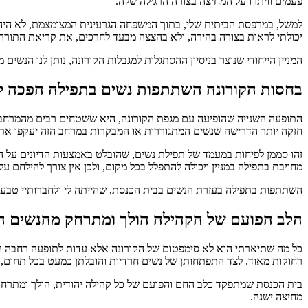
פעמים וויתרו על המחיצה בצורה הרגילה שלה.
למשל, במרפסת הביתית שלי, בתוך המשפחה הגרעינית המצומצמת, לא היה 
יכולתי לראות בצורה בהירה, ולא בהצצה מבעד לחרכים, את קריאת התורה
המניין הייחודי שנוצר בניסיון ההסתגלות למגבלות הקורונה, נותן לנו הנשים
בחסות הקורונה השתתפות נשים בתפילה הפכה ל
התופעה השנייה שהופיעה עם מגפת הקורונה, היא ששטחים רבים מהמרחב הצ
חזקה יותר הדרישה שנשים המתגוררות או המבקרות במרחב הזה יעקפו את ה
זהו סממן לפיחות במעמד של תפילת נשים, שהובלט באמצעות הדיונים על הס
מחויבת בתפילה במניין ויכולה להתפלל בכל מקום, ולכן אין צורך להילחם על
השתתפות בתפילה בעזרת הנשים בבית הכנסת, שהייתה לי ולחברותיי טבעית
הלב הפועם של הקהילה הולך ומתרחק מהנשים ה
כל מה שתיארתי הוא לא סימפטום של הקורונה אלא עדות לתופעה רחבה הר
רחוקות מאוד. לצד התפתחותן של נשים חרדיות והובלתן כמעט בכל תחום, 
בית הכנסת שמתפקד כלב החם והפועם של כל קהילה יהודית, הולך ומתרחק 
מחיצה ישנה.