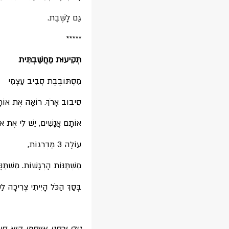
גַּם לָשֶׁבֶת.
*****
תְּקִיעוּת מַחֲשַׁבְתִּית
מִסְתּוֹבֶבֶת סְבִיב עַצְמִי
סִיבוּב אָרֹךְ. רוֹאָה אֶת אוֹתָ
אוֹתָם אֲנָשִׁים, יֵשׁ לִי אֶת או
עוֹלָה 3 מַדְרֵגוֹת,
מִשְׁתַּנּוֹת הָרְגָשׁוֹת. מִשְׁתַּנּ
בְּסַךְ הַכֹּל הָיִיתִי צְרִיכָה 