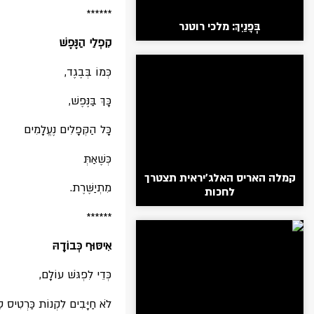
******
בְּפָנַיִךְ: מלכי רוטנר
קִפְלֵי הַנֶּפֶשׁ
כְּמוֹ בְּבֶגֶד,
כָּךְ בַּנֶּפֶשׁ,
כָּל הַקְּפָלִים נֶעֱלָמִים
כְּשֶׁאַתְּ
קמלה האריס האלג'יראית תצטרך
מִתְיַשֶּׁרֶת.
לחכות
******
אִיסּוּף כְּבוֹדָהּ
כְּדֵי לִפְגֹּשׁ עוֹלָם,
לֹא חַיָּבִים לִקְנוֹת כַּרְטִיס ט