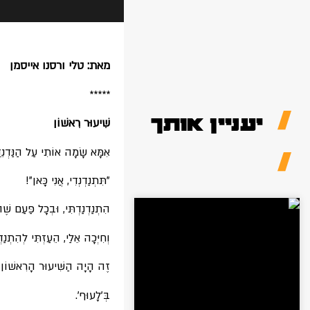
מאת: טלי ורסנו אייסמן
*****
יעניין אותך
שִׁיעוּר רִאשׁוֹן
אִמָּא שָׂמָה אוֹתִי עַל הַנַּדְנֵ
"תִּתְנַדְנְדִי, אֲנִי כָּאן"!
הִתְנַדְנַדְתִּי, וּבְכָל פַּעַם שֶׁה
וְחִיְּכָה אֵלַי, הֵעַזְתִּי לְהִתְנַ
זֶה הָיָה הַשִּׁיעוּר הָרִאשׁוֹן
בְּ'לָעוּף'.