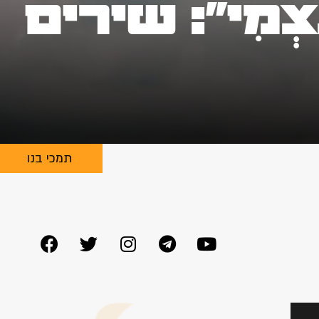
ַצְמִי": שירים
תמכי בנו