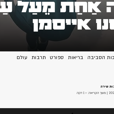
ה אַחַת מֵעַל ע
ו אייסמן
כות הסביבה
בריאות
ספורט
תרבות
עולם
ות שירה
| משך הקריאה: < 1 דקה