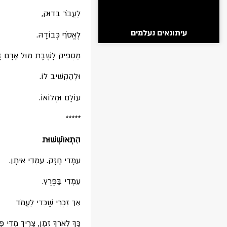
לַעֲבֹר בִּדּוּק,
עיתונאים נעלמים
לֶאֱסֹף כְּבוֹדָהּ.
מַסְפִּיק לָשֶׁבֶת מוּל אָדָם ז
וּלְהַקְשִׁיב לוֹ.
עוֹלָם וּמְלוֹאוֹ.
*****
הִתְאוֹשְׁשׁוּת
עִמָּדִי חָזָק. עִמְדִי איתָן.
עִמְדִי בַּפֶּרֶץ.
אַךְ זִכְרִי שֶׁכְּדֵי לַעֲמֹד
כָּךְ לְאֹרֶךְ זְמַן, צָרִיךְ מִדֵּי פּ