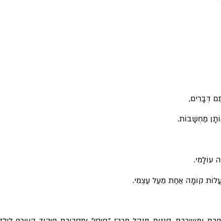
ם דְּבָרִים,
ֹתָן מַחְשָׁבוֹת.
ֶה עוֹלָמִי.
לַעֲלוֹת קוֹמָה אַחַת מֵעַל עַצְמִי.