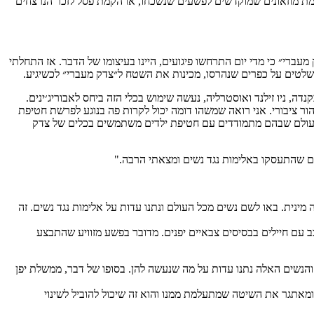
הקמת מוזאונים שמוקדשים לפשעים שנשכחו, או הקמת פסל לזכר הנרצחים
י״ כי מדי יום התרחשו פיגועים, היינו בעיצומו של הדבר. אז התחלתי
לטים על כפרים שנהרסו, מכינות את השטח ל״צדק מעברי״ לכשיגיע.
, ניו זילנד ואוסטרליה, נעשה שימוש בכלי הזה ביחס לאבוריג׳ינים.
ר ציבורי. אני רואה שמשהו דומה יכול לקרות פה בנוגע לפרשת חטיפת
קומות בעולם שבהם מתמודדים עם חטיפת ילדים משתמשים בכלים של צדק
ם שהתעסקו באלימות נגד נשים ומצאתי הרבה."
הטרדה מינית. באו לשם נשים מכל העולם ונתנו עדות על אלימות נגד נשים. זה
יפן בנוגע ל״נשות נחמה״, אותן נשים שהוכרחו לשכב עם חיילים בבסיסים צבאיים יפנים. מדובר בפשע מזוויע שהתבצע
והנשים האלה נתנו עדות על מה שנעשה להן. בסופו של דבר, ממשלת יפן
מאתגר את השיטה שמתעלמת ממנו והוא זה שיכול להוביל לשינוי