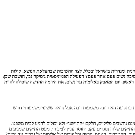
ינית ומגדרית בישראל ובכלל. לצד החשיבות שבהעלאת הנושא, קולות
בה נשים פעם אחר פעם? הפעילה הפמיניסטית ג׳סיקה נבו, חושבת שכן:
ראשון, יום המאבק באלימות נגד נשים, את היוזמה החדשה שיכולה להוות
ות בתקופה האחרונה משמעות רבה אבל נראה ששינוי משמעותי דורש
 נחשבים פליליים, חלקם ״התיישנו״ ולא יכולים להגיע לבית משפט.
יקים שלהן נסגרים עקב ״חוסר עניין לציבור״. מעט התיקים שמגיעים
, ההטרדות, האונס, הרצח וכל צורות של אלימות של גברים נגד נשים?