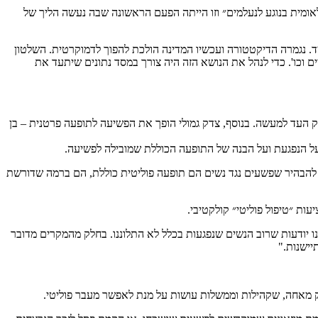
ומית בנוגע לנעלמים״ וזו הייתה הפעם הראשונה שבה נעשה הליך של
יד. נגמרה הדיקטטורה ועכשיו המדינה הולכת להפוך לדמוקרטית. השלטון
 וכו'. כדי לנהל את הנושא הזה היה צורך במסד נתונים שיתעד את
ק העד למעשה. בנוסף, צדק גמולי הופך את הפשיעה לתופעה פרטנית – בן
על הנפגעת ועל הבנה של התופעה הכוללת שמובילה לפשיעה.
להבהיר שפשעים נגד נשים הם תופעה פוליטית כוללת, הם ברמה שדורשת
ות ״טיפול פוליטי״ קולקטיבי.
 יודעות שרוב הנשים שנפגעות בכלל לא התלוננו. בחלק מהמקרים מדובר
יישנות."
צדק מאחה, שקהילות וממשלות עושות על מנת לאפשר מעבר פוליטי.