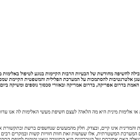
ילה לחשיפה מחודשת של הבעיות הרבות הקיימות בנוגע לטיפול באלימות מ
שנן אלטרנטיבות להסתמכות על המערכת הפלילית והמשפטית הקיימת שמכזי
האמת בדרום אפריקה, בדרום אמריקה ובאזורי סכסוך נוספים ומשיקה ביום 
 או אלימות מינית היא מה הלאה? לעצם חשיפת מעשי האלימות לה אנו עד
המדינית אינו קיים, ובצדק. חלק מהמעשים שנחשפים ברשת ובתקשורת אינם
המערכת המשטרתית, אלו שעושות זאת חוות חוויות קשות ובמקרים רבים הת
שאלה האם אסירתם של העבריינים היא התשובה שאנו זקוקות למגפת התקיפות