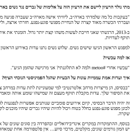
מתי נולד הרעיון ליישם את הרעיון הזה על אלימות של גברים נגד נשים באר
"בעקבות כל מה שלמדתי בארה״ב, ליוויתי אישה מארה״ב שעברה פגיעה מינ
ועברתי הכשרה מאוד קצרה של הנחיית מפגשי פוגע-נפגע. חזרתי ארצה, ול
ב-2013, הרגשתי שאני חייבת לעשות משהו קצת יותר גדול. הזמנתי את
תוקף לעדויות.
למפגש הראשון הגיעו שישים נשים. שלוש נשים נתנו עדות באירוע הראשון 
אז למה עכשיו?
"עכשיו אחרי #metoo ולמה לא התלוננתי? אני מרגישה שהזמן הגיע".
איך ועדות אמת עממיות עונות על הבעיות שהגל הפמיניסטי הנוכחי הציף?
"בבסיסן, הן מייצרות מרחב אלטרנטיבי למי שמעוניינת לתת עדות במרחב 
את הסיפור שלך. עדות מקבלת תוקף מעצם זה שמישהו שומע אותה ומאמין 
זה יהיה הדבר הבסיסי, קיום אירועים פומביים שנותנים אפשרות לנפגעות 
לכונן מפגש פוגע-נפגע בחלל בטוח ויכול להיות שיהיו גברים שיהיו מוכנים 
שקרה.
בנוסף, ההתמקדות במקרים אינדיבידואליים ובהפרדה בין סוגים שונים של אל
יש המון גורמים שונים; מקלטים, מרכזי סיוע… אין פלטפורמה אחת שמאחד