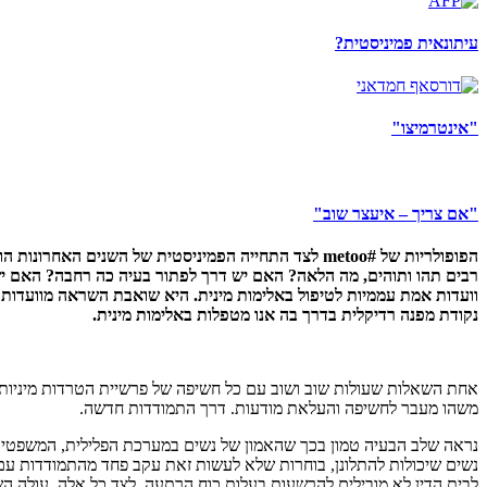
עיתונאית פמיניסטית?
"אינטרמיצו"
"אם צריך – איעצר שוב"
הפופולריות של #
metoo
לצד התחייה הפמיניסטית של השנים האחרונות הוב
רבים תהו ותוהים, מה הלאה? האם יש דרך לפתור בעיה כה רחבה? האם י
וועדות אמת עממיות לטיפול באלימות מינית. היא שואבת השראה מוועדות 
נקודת מפנה רדיקלית בדרך בה אנו מטפלות באלימות מינית.
אחת השאלות שעולות שוב ושוב עם כל חשיפה של פרשיית הטרדות מיניות
משהו מעבר לחשיפה והעלאת מודעות. דרך התמודדות חדשה.
נראה שלב הבעיה טמון בכך שהאמון של נשים במערכת הפלילית, המשפטית ו
נשים שיכולות להתלונן, בוחרות שלא לעשות זאת עקב פחד מהתמודדות עם 
לבית הדין לא מובילים להרשעות בעלות כוח הרתעה. לצד כל אלה, עולה ה