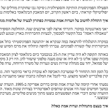
הפעילה הפמיניסטית הותיקה והסוציולוגית ג׳סיקה נבו שחוקרת מודלים של 
״פוליטיקלי קוראת״, ביום ראשון הקרוב, יום המאבק הבינלאומי באלימות נגד נשים (25.11.2018). בראיון אקסקלוסיבי עם ״פוליטיקלי קוראת״ היא מספרת על ההשראה ליוזמה ומזמינה אתכן ל
איך התחלת לחשוב על וועדות אמת עממיות כפתרון לבעיה של אלימות מגד
״אני מארגנטינה במקור. היגרתי ארצה לפני ארבעים שנה. ההחלטה הסופית
"טאבולה ראסה" בכל הקשור לסכסוך, לבעיות החברתיות בארץ ובנוגע לנשים.
במקרה התגלגלתי להרצאה במה שנקרא אז ״התנועה הפמיניסטית״ בתל אביב
הביקורתית שלי קשורה לפמיניזם. עברתי לחיפה וניהלתי את מרכז הסיוע שם. אחרי כמה שנים, ביחד עם ״א
באותה תקופה לא היה עדיין את ה-25 בנובמבר
מוכות 
יעל סמואל, יחד עם מנהלת שירות נשים ונערות של משרד הרווחה, עדה פל
כל הזמן הזה התחוור לי שמערכת האכיפה לא עובדת כראוי בהקשר הזה. נשים
קרן פולברייט לאנשי מקצוע. כדי לקבל את המלגה כתבתי שאני מתעניינת 
נסעתי אחרי קי
במשך חמישים שנה היו אנשים שותפים לאפרטהייד בצורות שונות מאוד. 
הוועדה שהם דוברי אמת ושפשעיהם בוצעו מתוך מניעים פוליטיים, מערכתי
שבוצעו."
איך בעצם מתנהלות ועדות אמת כאלו?