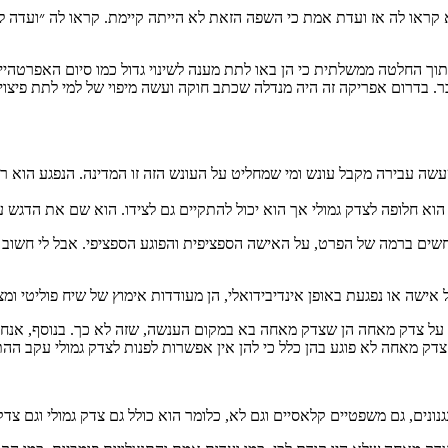
ראו לה אז ועדת אמת כי השפה הזאת לא הייתה קיימת. קראו לה ״ועדה לא
מתוך החלטה ממשלתית כי הן באו לתת מענה לשינוי גדול כמו סיום האפרטהי
 בדרום אפריקה זה היה מנדלה שכתב חוקה ועשה מיפוי של למי לתת פיצויים
שה עבירה מקבל עונש ומי שמחליט על העונש הזה זו המדינה. הנפגע הוא ר
א חלופה לצדק גמולי אך הוא יכול להתקיים גם לצידו. הוא שם את הדגש 
ים ברמה של הפרט, על האישה הספציפית והפוגע הספציפי. אבל לי חשוב 
ה או נפגעת באופן אינדיבידואלי, הן מעודדות אימוץ של שיח פוליטי ומציע
ת על צדק מאחה הן שצדק מאחה בא במקום הענשה, שזה לא כך. בנוסף, אנחנו
דק מאחה לא פוגע בהן כלל כי להן אין אפשרות לפנות לצדק גמולי עקב ההת
נונים, גם משפטיים קלאסיים וגם לא, כלומר הוא כולל גם צדק גמולי וגם 