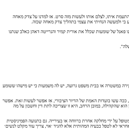
התעמת איתו, לצלם אותו ולעשות מזה סרט. אז למדנו על צדק מאחה
ע בי ולמעשה הנחיתי את עצמי בתהליך צדק מאחה שכזה.
בנינו פאנל של שומעות שכלל את אורית קמיר והנרייטה דאהן כאלב שנתנו
לה".
חקירה במשטרה או בבית משפט גרועה, יש לה משמעות כי יש מישהו ששומע
ע, ככה עשו בועדות האמת של הדיור הציבורי, אז אפשר לעשות זאת. אפשר
ן הוא שהקהילה, במובן הרחב, היא זו שצריכה לתת דין וחשבון על מה
מטופל על ידי מחלקה אחרת ברווחה או בעירייה. גם בתנועה הפמיניסטית
ראי לא לטפל בבעיה המהותית אלא להגיד ׳אוי, צריך עוד מקלט לנשים׳