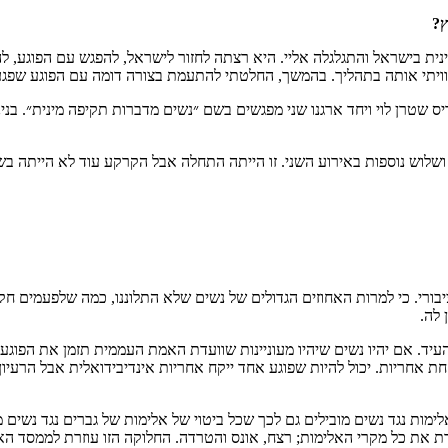
ץ?
ית בישראל והתגלגלה אליי. היא רצתה לחזור לישראל, להפגש עם הפוגע, ל
יוויתי אותה בתהליך. בהמשך, החלטתי להתעמת בצורה דומה עם הפוגע שפג
 איריס שטרן לוי ויחד ארגנו שני מפגשים בשם ״נשים מדברות תקיפה מינית״. 
ושלוש נוספות באירוע השני. זו הייתה התחלה אבל הקרקע עוד לא הייתה בש
ציבורי. כי למרות האחוזים הגדולים של נשים שלא התלוננו, כמה שלפעמים 
לה.
להעיד. אם יהיו נשים שיהיו מעוניינות שוועדת האמת העממית תזמן את הפוג
לקחת אחריות. יכול להיות שפוגע אחד ייקח אחריות אינדיבידואלית אבל הרעיו
ימות נגד נשים מובילים גם לכך שכל ביטוי של אלימות של גברים נגד נשים 
ת את כל מקרי האלימות; רצח, אונס והטרדה. החלוקה הזו עוזרת לממסד האח