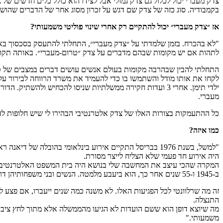
צדק מעברי יכול לכלול גם צדק גמולי אבל לצידו הוא כולל כלים חדשים ש
בקמבודיה. סוג כזה של צדק שם דגש על זכרון מסוג אחר של הדברים שהושת
אז ״צדק מעברי״ יכול להתקיים רק אחרי שינוי פוליטי משמעותי?
"לא בהכרח. בזמן שלמדתי על ״צדק מעברי״, התחלתי להתעסק בסכסוך בארץ
לתהות אם יש מקומות שבהם מדברים על צדק ״טרום-מעברי״. באותה תקופה
התחלתי להבין שבהרבה מקומות בעולם אנשים עושים דברים במצבים של טרום 
לקחו את אותו מודל והשתמשו בו כדי להעמיד את משרד הרווחה לבירור על 
ילדי תימן. אחרי 3 ועדות חקירה ממשלתיות שניסו להכחיש
מעברי.
כל ההתעמקות בצורות האלו של צדק אלטרנטיבי הבהירו לי שיש חלופות ל
כמו איזה?
"למשל, בשנת 1976 בבריסל התקיים אירוע בינלאומי בהובלה 
היה אירוע חד פעמי שלא הצליח לייצר מסורת.
ב-1945 ו-55 שנים אחר כך, הוא ביעבע מלמטה. הנשים ובני משפחותיהן דרשו הכרה.
זה מה שרלוונטי לכל הפגיעות האלו. לא משנה כמה שנים ייעברו, אם פצע 
התנצלה.
מה שיוצא דופן הוא ששם הועדות לא הגיעו מהממשלה אלא מתוך לחץ ציבור
משמעותי."