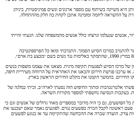
ן היא משיקה בשיתוף עם מספר ארגונים ונשים פמיניסטיות, ביניהן
, אנשים שנעלמו ונרצחו כולל אנשים מהמשפחה שלנו. הגעתי והייתי
ר להתנדב במרכז הסיוע הסמוך. התנדבתי ומאז כל הפרספקטיבה
את מספר הטלפון של מרכז הסיוע לנפגעות תקיפה מינית. מצאנו את עצמנו מוצפות בנשים
ר שכל הנשים האלו לא קיבלו מענה. אז ערכנו פגישת חירום והבאנו את האחראית על הרווחה מעיריית חיפה,
 קו החירום. בהמשך הקמנו את מקלט החירום הראשון בארץ.
יפשתי אלטרנטיבות ומתוך החיפוש הזה נסעתי לארה״ב. זכיתי במלגה של
פשת. בעקבות הנסיעה נחשפתי למספר מקורות השראה.
שאי אפשר להעמיד לדין את כל הפושעים, גם כי היה מדובר במספרים מאוד גדולים של אנשים וגם כי
 פעם ראשונה לקבל הכרה בפשעים נגדם. לפוגעים נאמר שאם ישכנעו את
עשות צדק. הועדה שברה את ההכחשה שהתקיימה עד אז בנוגע לפשעים