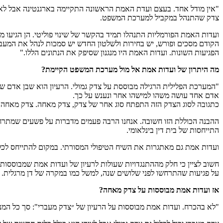
"אין מודל אחד. בעצם ועדת האמת הראשונה התקיימה בארגנטינה אבל לא ק
צדק שהתנהל במקביל למערכת המשפט.
ועדות האמת הפורמליות התנהלו תמיד בהקשר של שינוי פוליטי. הן הגיעו 
הקודם מסכים ופורש, יש בחירות ולשלטון החדש יש סמכות לנהל את המעבר.
הפגיעות השונות. ועדות האמת היו מנגנון שסיפק את הנתונים הללו."
מה היתרון של ועדות אמת אל מול מערכת המשפט הקיימת?
"המערכת הפלילית הרגילה מבוססת על צדק גמולי. הרעיון הוא שבן אדם שע
אדם אחד עושה משהו למישהו אחר ונענש על כך.
כתגובה לסוג הצדק הזה התפתח סוג אחר של צדק, צדק מאחה. צדק מאחה הו
ההבנה הכוללת הזו חשובה. אנחנו הרבה פעמים מדברות על פשעים שמתרחש
התייחסות של בית דין בינלאומי.
ועדות אמת גם מאתגרות את השיח הטיפולי המסורתי. במקום להתייחס לכל איש
חשוב לציין כי חלק מההתנגדויות שעולות לרעיון של ועדות אמת שמבוססו
על פגיעות שהתרחשו לפני שלושים שנה, למשל כמו במקרה של דן מרגלית. צ
אז ועדות אמת מבוססות על צדק מאחה?
"לא בהכרח. ועדות אמת מבוססות על הרעיון של ״צדק מעברי": סך כל המנג