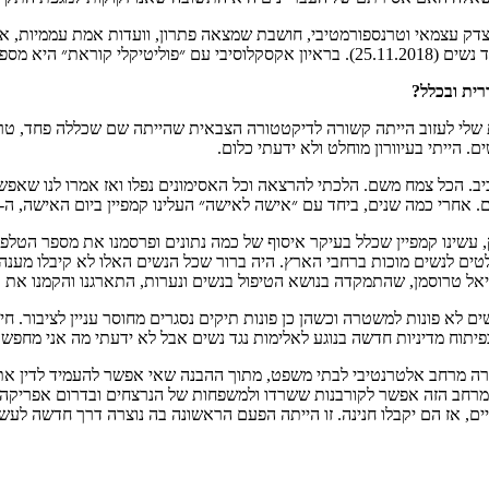
צדק עצמאי וטרנספורמטיבי, חושבת שמצאה פתרון, וועדות אמת עממיות, אות
קחת בה חלק מההתחלה.
רית ובכלל?
 שלי לעזוב הייתה קשורה לדיקטטורה הצבאית שהייתה שם שכללה פחד, טרור
 הייתי בעיוורון מוחלט ולא ידעתי כלום.
. הכל צמח משם. הלכתי להרצאה וכל האסימונים נפלו ואז אמרו לנו שאפש
ישה לאישה״ העלינו קמפיין ביום האישה, ה-8 במרץ 1990, שהתמקד באלימות נגד נשים בשם ״מבצע בת אדם״.
 כיום בינלאומי לציון המאבק, עשינו קמפיין שכלל בעיקר איסוף של כמה נתונים ופרסמנו 
שפנו אלינו כי לא היה אז שום מענה טלפוני שיעזור להן. היו רק 3 מקלטים לנשים מוכות ברחבי הארץ. היה ברו
יאל טרוסמן, שהתמקדה בנושא הטיפול בנשים ונערות, התארגנו והקמנו את
 לא פונות למשטרה וכשהן כן פונות תיקים נסגרים מחוסר עניין לציבור. ח
בפיתוח מדיניות חדשה בנוגע לאלימות נגד נשים אבל לא ידעתי מה אני מח
ומה של ועדת אמת ופיוס בדרום אפריקה ב-1995. הועדה יצרה מרחב אלטרנטיבי לבתי משפט, מתוך ההבנה 
המרחב הזה אפשר לקורבנות ששרדו ולמשפחות של הנרצחים ובדרום אפריקה
ים, אז הם יקבלו חנינה. זו הייתה הפעם הראשונה בה נוצרה דרך חדשה ל