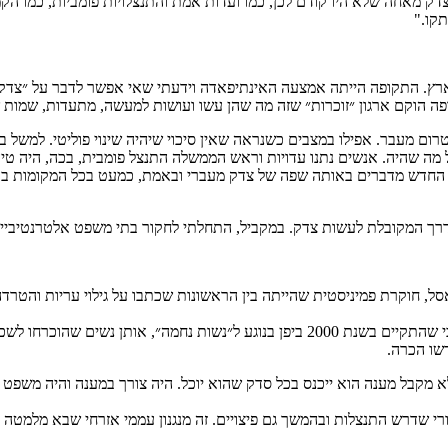
ל צדק מאחה שלא היו קודם לכן, כמו ועדות אמת והתנצלויות פומביות, כמו 
קו."
. התקופה הייתה אמצעה האינתיפאדה וידעתי שאי אפשר לדבר על ״צדק מעבר
 הוקם ארגון ״זוכרות״ שזה מה שהן עשו ועושות למעשה, מתעדות, שמות ש
מעבר. אפילו במצבים כשנראה שאין סיכוי שיהיה שינוי פוליטי. למשל בקנדה
מה שהיה. אנשים נתנו עדויות וראש הממשלה התנצל פומבית, בכה, היה טיהו
 ולהשתיק. הדור החדש מדברים באותה שפה של צדק מעברי ובאמת, כמעט בכל המ
דרך המקובלת לעשות צדק. במקביל, התחלתי לחקור בתי משפט אלטרנטיביי
של דיאנה ראסל, חוקרת פמיניסטית שהייתה בין הראשונות שכתבו על גילוי עריות ו
המקרה שהכי עיצב את המחשבה שלי בנושא היה בית המשפט האלטרנטיבי שהתקיים בשנת 2000 ב
לא מקבל מענה הוא ייכנס בכל סדק שהוא יוכל. היה צורך במענה והיה משפט 
י שדרש התנצלות ובהמשך גם פיצויים. זה מנגנון עממי אזרחי שבא מלמטה ו