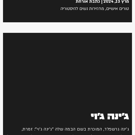
מרץ 13, 2024
כתבת אורחת
טורים אישיים
,
מחזירות נשים להיסטוריה
ג'ינה ג'וי
ג'ינה גרשפלד, המוכרת בשם הבמה שלה "ג'ינה ג'וי": זמרת,