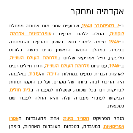
אקדמיה ומחקר
ב-
7 בספטמבר
1943
, שבועיים אחרי מות אחותה ממחלת
לוקמיה
, החלה ללמוד מדעים ב
אוניברסיטת אלבמה
.
ב-
1946
סיימה לימודי תואר ראשון במדעים והתמחתה
בכימיה. במהלך התואר הראשון מרים פגשה בלורנס
סליפקין, חייל אמריקאי שלחם ב
מלחמת העולם השנייה
.
ב-
1945
, עם סיום
מלחמת העולם השנייה
, חזרו חיילים רבים
לארצות הברית נגועים במחלות ה
זיבה
וה
עגבת
. באלבמה
היה הריכוז גבוה ביותר של מקרים, ועל כן הוקמו תחנות
לבדיקות דם בכל שכונה, שנשלחו למעבדה ב
בית חולים
.
הביקוש לעובדי מעבדה עלה והיא החלה לעבוד שם
כטכנאית.
מנהל הפרויקט
הטריד מינית
אחת מהעובדות ה
אפרו
אמריקאיות
במעבדה, בנוכחות העובדות האחרות, ביניהן