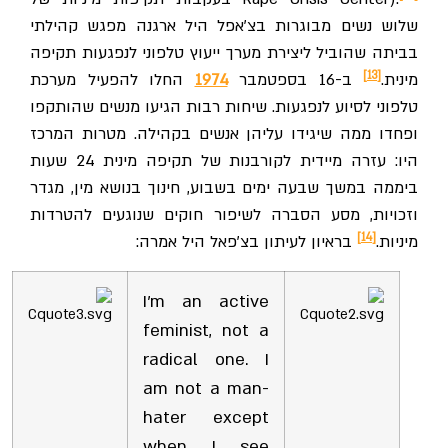
שלוש נשים מבוגרות בצ'אפל היל ארגנה מפגש קהילתי
בביתה שהוביל ליצירת מערך ייעוץ טלפוני לנפגעות תקיפה
[13]
מינית.
ב-16 בספטמבר
1974
החלו להפעיל מערכת
טלפוני לסיוע לנפגעות. שיחות רבות הגיעו מנשים שהותקפו
ופחדו ממה שיגידו עליהן אנשים בקהילה. מטרות המרכז
היו: עזרה מיידית לקורבנות של תקיפה מינית 24 שעות
ביממה במשך שבעה ימים בשבוע, חינוך בנושא מין, מגדר
וזכויות, מסע הסברה לשיפור חוקים שנוגעים להטרדות
[14]
מיניות.
בראיון לעיתון בצ'פאל היל אמרה:
I'm an active
feminist, not a
radical one. I
am not a man-
hater except
when I see