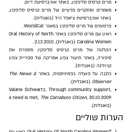
מרים קרסיס סליפקין
, באתר
אוניברסיטת דיוק
.
מאמרים ומחקרים מדעיים של מרים קרסיס סליפקין
,
באתר אוניברסיטת צ'אפל היל (באנגלית).
פרסומים של מרים סליפקין
במאגר
WorldCat
.
ראיון עם
מרים סליפקין
באתר Oral History of North
Carolina Women (באנגלית), 2.12.2010.
הקלטה של מרים קרסיס סליפקין מספרת את
סיפורה
, באתר תיעוד צפון אמריקה של ספריית צפון
קרולינה (באנגלית).
כתבה על פועלה כפמיניסטית
, באתר
The News &
Observer
(באנגלית).
Valarie Schwartz,
Through community support,
a need is met
,
The Carraboro Citizen
, 30.10.2009
(באנגלית).
הערות שוליים
^
Oral History Of North Carolina Women,
ראיון עם