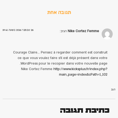
תגובה אחת
26 נובמבר 2016 בשעה 19:41
Nike Cortez Femme
הגיב:
Courage Claire… Pensez à regarder comment est construit
ce que vous voulez faire s’il est déjà présent dans votre
WordPress pour le recopier dans votre nouvelle page.
Nike Cortez Femme
http://www.kicksplus.fr/index.php?
main_page=index&cPath=1_102
הגב
כתיבת תגובה