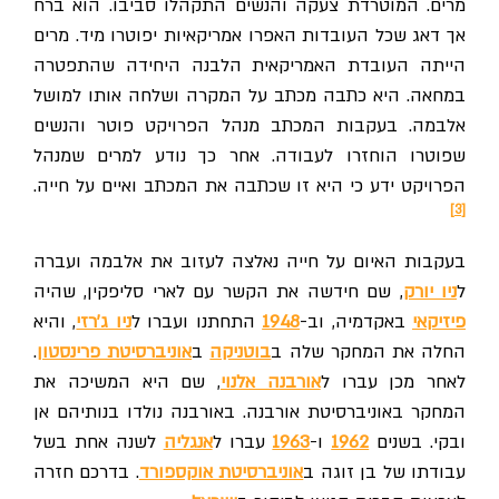
מרים. המוטרדת צעקה והנשים התקהלו סביבו. הוא ברח
אך דאג שכל העובדות האפרו אמריקאיות יפוטרו מיד. מרים
הייתה העובדת האמריקאית הלבנה היחידה שהתפטרה
במחאה. היא כתבה מכתב על המקרה ושלחה אותו למושל
אלבמה. בעקבות המכתב מנהל הפרויקט פוטר והנשים
שפוטרו הוחזרו לעבודה. אחר כך נודע למרים שמנהל
הפרויקט ידע כי היא זו שכתבה את המכתב ואיים על חייה.
[3]
בעקבות האיום על חייה נאלצה לעזוב את אלבמה ועברה
ל
ניו יורק
, שם חידשה את הקשר עם לארי סליפקין, שהיה
פיזיקאי
באקדמיה, וב-
1948
התחתנו ועברו ל
ניו ג'רזי
, והיא
החלה את המחקר שלה ב
בוטניקה
ב
אוניברסיטת פרינסטון
.
לאחר מכן עברו ל
אורבנה אלנוי
, שם היא המשיכה את
המחקר באוניברסיטת אורבנה. באורבנה נולדו בנותיהם אן
ובקי. בשנים
1962
ו-
1963
עברו ל
אנגליה
לשנה אחת בשל
עבודתו של בן זוגה ב
אוניברסיטת אוקספורד
. בדרכם חזרה