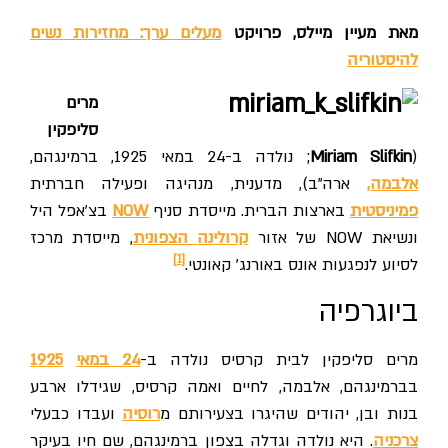
מאת מעיין מיילס, פרויקט
מעלים ערך: מחזירות נשים
להיסטוריה
מרים
סליפקין
(
Miriam Slifkin
; נולדה ב-24 במאי 1925, ברמינגהם,
אלבמה,
ארה"ב), מדענית, מנהיגה ופעילה חברתית
פמיניסטית
בארצות הברית. מייסדת סניף
NOW
בצ'אפל היל
ונשיאת NOW של אזור
קרולינה הצפונית
, מייסדת מרכז
[1]
לסיוע לנפגעות אונס באורנג' קאונטי.
ביוגרפיה
מרים סליפקין לבית קרסיס נולדה ב-
24 במאי
1925
בברמינגהם, אלבמה, לחיים ואמה קרסיס, שגידלו ארבע
בנות ובן, יהודים שהיגרו בצעירותם מ
רוסיה
ועבדו כבעלי
צרכניה
. היא נולדה וגדלה בצפון ברמינגהם, שם חיו בעיקר