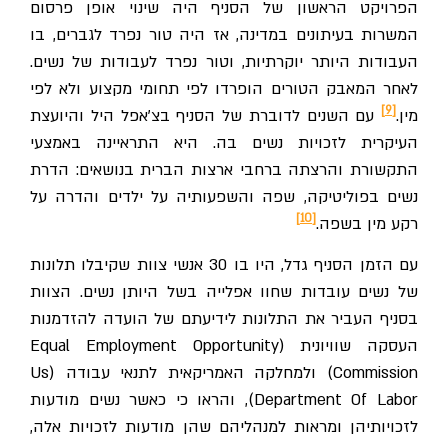
הפרויקט הראשון של הסניף היה שינוי אופן פרסום
המשרות בעיתונים במדינה, אז היה טור נפרד לגברים, בו
העבודות היותר יוקרתיות, וטור נפרד לעבודות של נשים.
לאחר המאבק הטורים הופרדו לפי תחומי מקצוע ולא לפי
[9]
מין.
עם השנים לדוברת של הסניף בצ'אפל היל והיועצת
העיקרית לזכויות נשים בה. היא התראיינה באמצעי
התקשורת והרצתה ברחבי ארצות הברית בנושאים: הדרת
נשים בפוליטיקה, שפה והשפעותיה על ילדים והדרה על
[10]
רקע מין בשפה.
עם הזמן הסניף גדל, היו בו 30 אנשי צוות שקיבלו תלונות
של נשים עובדות שחוו אפלייה בשל היותן נשים. הצוות
בסניף העביר את התלונות לידיעתם של הועדה להזדמנות
העסקה שוויונית (Equal Employment Opportunity
Commission) ולמחלקה האמריקאית לתנאי עבודה (Us
Department Of Labor), והראו כי כאשר נשים מודעות
לזכויותיהן ומראות למנהליהם שהן מודעות לזכויות אלה,