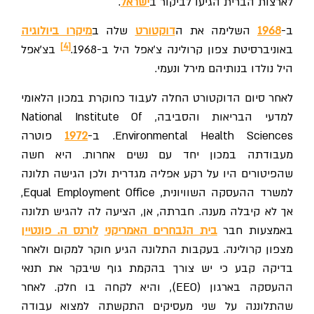
לארצות הברית הגיעו לביקור ב
ישראל
.
ב-
1968
השלימה את ה
דוקטורט
שלה ב
מיקרו ביולוגיה
[4]
באוניברסיטת צפון קרולינה צ'אפל היל ב-1968.
בצ'אפל
היל נולדו בנותיהם מירל ונעמי.
לאחר סיום הדוקטורט החלה לעבוד כחוקרת במכון הלאומי
למדעי הבריאות והסביבה, National Institute Of
Environmental Health Sciences. ב-
1972
פוטרה
מעבודתה במכון יחד עם נשים אחרות. היא חשה
שהפיטורים היו על רקע אפליה מגדרית ולכן הגישה תלונה
למשרד ההעסקה השוויונית, Equal Employment Office,
אך לא קיבלה מענה. חברתה, אן, הציעה לה להגיש תלונה
באמצעות חבר
בית הנבחרים האמריקני
לורנס ה. פונטיין
מצפון קרולינה. בעקבות התלונה הגיע חוקר למקום ולאחר
בדיקה קבע כי יש צורך בהקמת גוף שיבקר את תנאי
ההעסקה בארגון (EEO), והיא לקחה בו חלק. לאחר
שהתלוננה על שני מעסיקים התקשתה למצוא עבודה