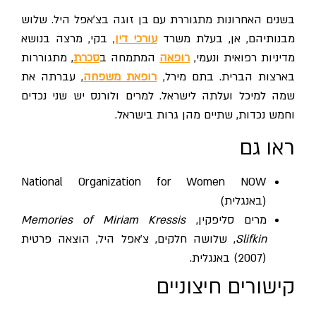
בשנים האחרונות מתגוררת עם בן זוגה בצ'אפל היל. שלוש
מבנותיהם, אן, בעלת משרד
עורכי דין
, בקי, מרצה בנושא
מדיניות רפואית ונעמי,
רופאה
המתמחה ב
סכרת
, מתגוררות
בארצות הברית. בתם מירל,
רופאת משפחה
, עברתה את
שמה למיכל ועלתה לישראל. למרים ולורנס יש שני נכדים
וחמש נכדות, שתיים מהן גרות בישראל.
ראו גם
National Organization for Women NOW
(באנגלית)
מרים סליפקין,
Memories of Miriam Kressis
Slifkin
, שלושה חלקים, צ'אפל היל, הוצאה פרטית
(2007) באנגלית.
קישורים חיצוניים