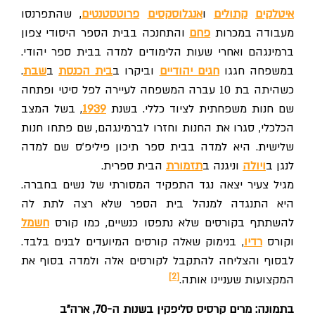
איטלקים
קתולים
ו
אנגלוסקסים
פרוטסטנטים
, שהתפרנסו
מעבודה במכרות
פחם
והתחנכה בבית הספר היסודי צפון
ברמינגהם ואחרי שעות הלימודים למדה בבית ספר יהודי.
במשפחה חגגו
חגים יהודיים
וביקרו ב
בית הכנסת
ב
שבת
.
כשהיתה בת 10 עברה המשפחה לעיירה לפל סיטי ופתחה
שם חנות משפחתית לציוד כללי. בשנת
1939
, בשל המצב
הכלכלי, סגרו את החנות וחזרו לברמינגהם, שם פתחו חנות
שלישית. היא למדה בבית ספר תיכון פיליפ'ס שם למדה
לנגן ב
ויולה
וניגנה ב
תזמורת
הבית ספרית.
מגיל צעיר יצאה נגד התפקיד המסורתי של נשים בחברה.
היא התנגדה למנהל בית הספר שלא רצה לתת לה
להשתתף בקורסים שלא נתפסו כנשיים, כמו קורס
חשמל
וקורס
רדיו
, בנימוק שאלה קורסים המיועדים לבנים בלבד.
לבסוף והצליחה להתקבל לקורסים אלה ולמדה בסוף את
[2]
המקצועות שעניינו אותה.
בתמונה: מרים קרסיס סליפקין בשנות ה-70, ארה"ב