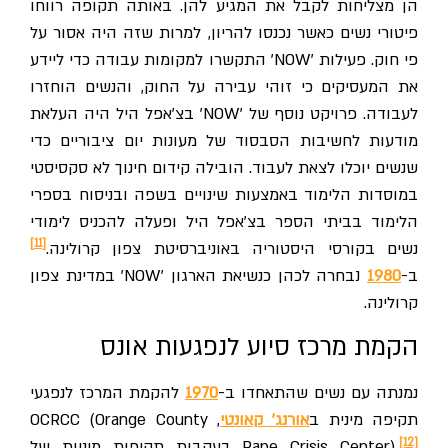
הן מצליחות לקבל את המגיע להן. באותה תקופה רווחו
פיטורי נשים כאשר נכנסו להריון, למרות שזה היה אסור על
פי חוק. פעילות 'NOW' התקשרו למקומות עבודה כדי ליידע
את המעסיקים כי זוהי עבירה על החוק, והנשים הוחזרו
לעבודה. פרויקט נוסף של 'NOW' בצ'אפל היל היה העלאת
מודעות לחשיבות הסבסוד של מעונות יום ציבוריים כדי
שנשים יוכלו לצאת לעבוד. הובילה קידום חינוך לא סקסיסטי
במוסדות הלימוד באמצעות שינויים בשפה ובניסוח בספרי
הלימוד בביתי הספר בצ'אפל היל ופעלה להכניס לימודי
[11]
נשים בקורסי היסטוריה באוניברסיטת צפון קרולינה.
ב-
1980
נבחרה לכהן כנשיאת הארגון 'NOW' במדינת צפון
קרולינה.
הקמת מרכז סיוע לנפגעות אונס
נמנתה עם נשים שהתאחדו ב-
1970
להקמת המרכז לנפגעי
תקיפה מינית ב
אורנג' קאונטי
, OCRCC (Orange County
[12]
Rape Crisis Center).
בעקבות תקיפות מיניות של