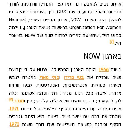
ארגוני נשים למאבק ותוך זמן קצר התחילו שדרניות לשדר
חדשות באופן קבוע ברשת CBS. בין הארגונים שהצטרפו
למהלך היה הארגון NOW, ארגון הנשים הארצי, National
Organization For Women בראשות נשיאת הארגון, ווילמה
סקוט הייד, שהציעה למרים לפתוח סניף של NOW בצ'אפל
[7]
היל.
בארגון NOW
בשנת
1966
, הוקם הארגון הפמיניסטי NOW על ידי קבוצת
נשים שכללה את
בטי פרידן
ו
פולי מארי
במטרה לגבש
ולארגן פעולות אלטרנטיביות ואסטרטגיות למען שוויון
מגדרי. אישה מכל רקע מגזרי, דתי וסוציו-אקונומי יכלה
[8]
לקבל יעוץ ועזרה בנושאים של אפליה על רקע מין ו
מגדר
.
מרים נמנתה עם מייסדות הסניף בצ'אפל היל בשנת
1971
,
שהחל את דרכו עם עשר נשים בצוות. היא היתה גזברית
הסניף וכיהנה כנשיאה השלישית שלו החל משנת
1973
.