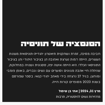
הסנסציה של תוניסיה
חביבה מסיכה, זמרת ושחקנית תיאטרון יהודייה-תוניסאית משנות
העשרים, הייתה דמות נערצת ואהובה הן בציבור היהודי והן בציבור
התוניסאי הכללי. היא הייתה אישה יפה, ססגונית ושנויה במחלוקת,
שניהלה חיי אהבה מגוונים וסוערים עם נשים וגברים, באופן פומבי
ומוחצן. בגיל 27 נרצחה בידי מאהב יהודי קנאי. בספר שפורסם
בשנת 2023 מסופרים קורות חייה.
מרץ 31, 2024
אתי בן שימול
מחזירות נשים להיסטוריה
,
תרבות