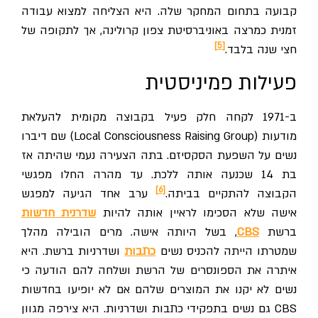
קבועה בתחום המחקר שלה. היא הצליחה למצוא עבודה
זמנית כמרצה באוניברסיטת צפון קרולינה, אך לתקופה של
[5]
חצי שנה בלבד.
פעילות פמיניסטית
ב-1971 לקחה חלק פעיל בקבוצה מקומית להעלאת
מודעות (Local Consciousness Raising Group) שם דיברו
נשים על השפעת הסקסיזם. בתה הצעירה נעמי שהיתה אז
בת 14 שכנעה אותה ללכת. עד מהרה החלו מפגשי
[6]
הקבוצה להתקיים בביתה.
ערב אחד הגיעה למפגש
אישה שלא הסכימו לראיין אותה להיות
שדרנית חדשות
ברשת
CBS
, בשל היותה אישה. מרים הובילה מהלך
שמטרתו הייתה להכניס נשים
כתבות
ושדרניות ברשת. היא
איתרה את הספונסרים של הרשת ושלחה להם הודעה כי
נשים לא יקנו את המוצרים שלהם אם לא יופיעו בחדשות
CBS גם נשים בתפקידי כתבות ושדרניות. היא צירפה מגוון