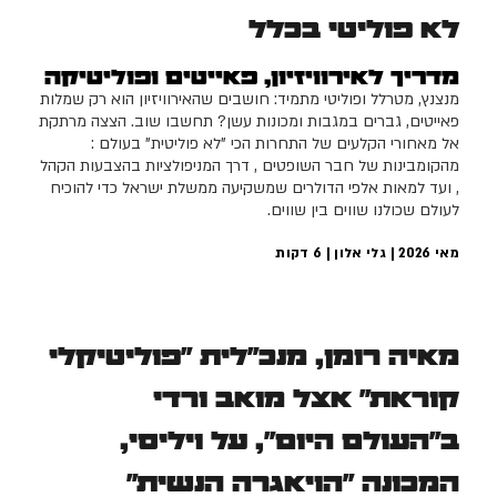
לא פוליטי בכלל
מדריך לאירוויזיון, פאייטים ופוליטיקה
מנצנץ, מטרלל ופוליטי מתמיד: חושבים שהאירוויזיון הוא רק שמלות
פאייטים, גברים במגבות ומכונות עשן? תחשבו שוב. הצצה מרתקת
אל מאחורי הקלעים של התחרות הכי "לא פוליטית" בעולם :
מהקומבינות של חבר השופטים , דרך המניפולציות בהצבעות הקהל
, ועד למאות אלפי הדולרים שמשקיעה ממשלת ישראל כדי להוכיח
לעולם שכולנו שווים בין שווים.
מאי 2026 | גלי אלון |
6
דקות
מאיה רומן, מנכ"לית "פוליטיקלי
קוראת" אצל מואב ורדי
ב"העולם היום", על ויליסי,
המכונה "הויאגרה הנשית"