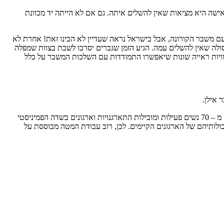
ישה היא מציאות שאין להשלים איתה. גם אם לא הייתה יד מכוונת
ם משבר הקורונה, אבל בישראל נראה שעדיין לא הבינו זאת! אחרת לא
 נורמה פסולה שאין להשלים עמה. הגיע הזמן שגברים יסרבו לשבת בצוות שמפלה
זוויות ראייה שונות שיאפשרו התמודדות עם השלכות המשבר על כלל
 אילן.
הוקם עם פרוץ משבר הקורונה ביוזמת צוות משפיעות: אני אשה أنا امرأة | NCJW | מתחברות להשפעה ועל ידי למעלה מ – 70 נשים פעילות ומובילות התארגנויות וארגונים בשדה הפמיניסטי
ותיהם של הארגונים הקיימים. לכן, רוב עבודת המטה מבוססת על