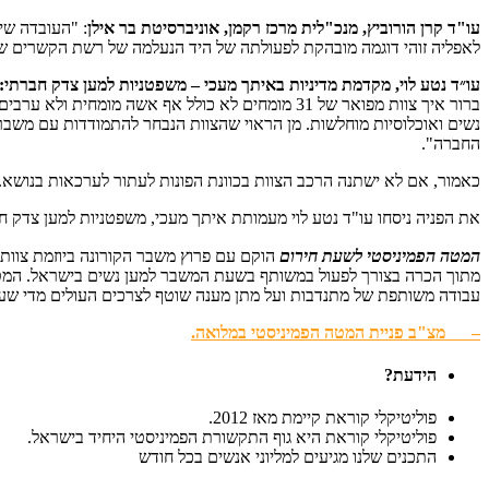
עו"ד קרן הורוביץ, מנכ"לית מרכז רקמן, אוניברסיטת בר אילן
: "העובדה שי
לאפליה זוהי דוגמה מובהקת לפעולתה של היד הנעלמה של רשת הקשרים של הגברים – etwork
עו״ד נטע לוי, מקדמת מדיניות באיתך מעכי – משפטניות למען צדק חברתי:
ברור איך צוות מפואר של 31 מומחים לא כולל אף אש
נשים ואוכלוסיות מוחלשות. מן הראוי שהצוות הנבחר להתמודדות עם משבר 
החברה".
כאמור, אם לא ישתנה הרכב הצוות בכוונת הפונות לעתור לערכאות בנושא.
את הפניה ניסחו עו"ד נטע לוי מעמותת איתך מעכי, משפטניות למען צדק חב
המטה הפמיניסטי לשעת חירום
מתוך הכרה בצורך לפעול במשותף בשעת המשבר למען נשים בישראל. המטה 
עבודה משותפת של מתנדבות ועל מתן מענה שוטף לצרכים העולים מדי ש
– מצ"ב פניית המטה הפמיניסטי במלואה.
הידעת?
פוליטיקלי קוראת קיימת מאז 2012.
פוליטיקלי קוראת היא גוף התקשורת הפמיניסטי היחיד בישראל.
התכנים שלנו מגיעים למליוני אנשים בכל חודש