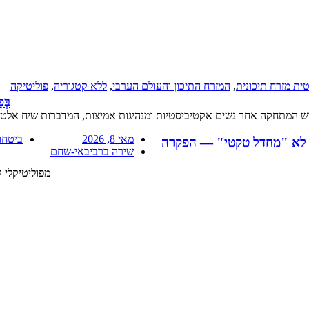
ית מזרח תיכונית
,
המזרח התיכון והעולם הערבי
,
ללא קטגוריה
,
פוליטיקה
בְּ
דש המתחקה אחר נשים אקטיביסטיות ומנהיגות אמיצות, המדברות שיח אלטרנט
מאי 8, 2026
ביטחו
 לא "מחדל טקטי" — הפקרה
שירה ברביבאי-שחם
מפוליטיקלי 