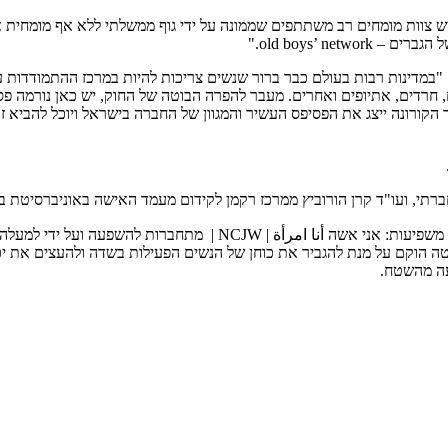
ש צוות מומחים רב משתתפים שממונה על ידי גוף ממשלתי ללא אף מומחית א
old boys’ n."
"במדינות רבות בעולם כבר ברור שנשים צריכות להיות במרכז ההתמודדות ע
ה מומחית ולא ערבים, חרדים, אתיופים ואחרים. מעבר להפרה הבוטה של החוק, יש כאן
הקורונה ייצג את הפסיפס העשיר והמגוון של החברה בישראל ויוכל להביא 
רתי, ועו"ד קרן הורוביץ ממרכז רקמן לקידום מעמד האישה באוניברסיטת בר
הוקם על מנת להגביר את כוחן של הנשים הפעילות בשדה ולהעצים את יכול
עה מהשטח.