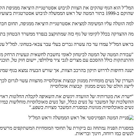
המל"ל הוא הגוף שהקים את הצוות לגיבוש אסטרטגיית היציאה ממגיפת הקורו
שהוקם ב-1999 בתור המטה של ראש הממשלה לגיבוש אסטרטגיות ביצועיות בתחום מדיני-בטחוני.
למה הוטלה עליו המשימה למציאת אסטרטגיית היציאה ממגיפה, תחום חברת
מה ההצדקה בכלל לקיומו של גוף כזה שמתוקצב בנפרד ממשרד הבטחון בתק
בראש המל"ל עמדו עד כה עשרה גברים בעלי עבר צבאי-בטחוני. למל"ל עש
ההתנתקות כולל ההסכם עם מצרים לגבי ציר פילדלפי, יישום חוק טל, תוכני
ישנה דחיפות לדרוש תיקון בהרכב הצוות, אך שורש הבעיה נמצא בגוף שמינה
העדרן של נשים מומחיות ממגוון קבוצות אוכלוסייה מהצוות עשוי לגרום ל
לייצוג הולם של נשים ממגוון קבוצות אוכלוסייה
"
ישרת את מטרותיה של הוועדה ויגשים את השאיפה לקבלת החלטות ראויה
ההשלכות של המשבר על נשים בכלל, ועל נשים מאוכלוסיות מוחלשות במיוחד, 
נשים מאוכלוסיות מגוונות במסגרת המשבר מצויות בשפע
."
במסגרת הפניה נמתחה גם ביקורת על תחומי המומחיות המשתקפים מרשימת המ
לנשים כמו רווחה, חינוך ובריאות.