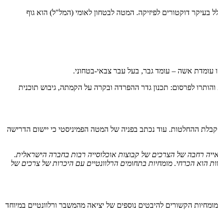
 בעיקר דוקטורים לפיזיקה. המטה לבטחון לאומי (המל"ל) הוא גוף
עומדת אשה – עומד גבר, בעל עבר צבאי-בטחוני.
"עבודת המטה של המטה לביטחון לאומי נחשבת לחשאית ונעשית הרחק מעין הציבור. בין הנושאים שהמל"ל עסק בהם בעשור הראשון של המאה ה-21 והותרו לפרסום: תכנון גדר ההפרדה ובקרה על הקמתה, גיבוש תוכנית
ת קבלת ההחלטות. עוד נכתב בפניה של המטה הפמיניסטי כי יישום הדרישה
יה רחבה של הצרכים של קבוצות אוכלוסייה רבות בחברה הישראלית.
צוות הוא הכרחי. מומחיות בתחומים הרלוונטיים עם היכרות של צרכים של
ומחיות הקשורים להיבטים נוספים של יציאה מהמשבר ורלוונטיים במיוחד