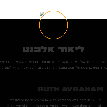
ליאור אלפנט
לנועניות ויוצרות הטלוויזיה בישראל, ממייסדות ומנהלות המיזם התקשורתי הפמינ
דר באוניברסיטת תל אביב בהצטיינות יתרה, וכיום דוקטורנטית בחוג לסוציולוגי
Ruth Avraham
Translated by: Keren Carmi Ruth Abraham was born in 1913 in
the town of Lubau in West Prussia, which was then a part of