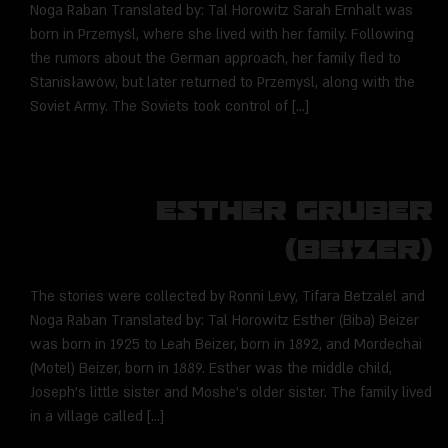
Noga Raban Translated by: Tal Horowitz Sarah Ernhalt was
born in Przemyśl, where she lived with her family. Following
the rumors about the German approach, her family fled to
Stanisławów, but later returned to Przemyśl, along with the
Soviet Army. The Soviets took control of […]
Esther Gruber
(Beizer)
The stories were collected by Ronni Levy, Tifara Betzalel and
Noga Raban Translated by: Tal Horowitz Esther (Biba) Beizer
was born in 1925 to Leah Beizer, born in 1892, and Mordechai
(Motel) Beizer, born in 1889. Esther was the middle child,
Joseph’s little sister and Moshe’s older sister. The family lived
in a village called […]